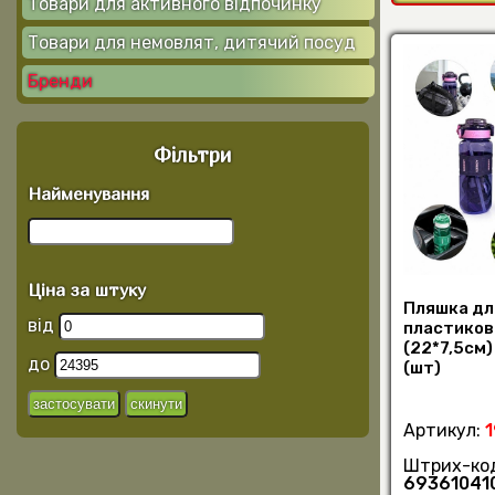
Товари для активного відпочинку
Товари для немовлят, дитячий посуд
Бренди
Фільтри
Найменування
Ціна за штуку
Пляшка дл
від
пластиков
(22*7,5см)
до
(шт)
Артикул:
Штрих-ко
69361041