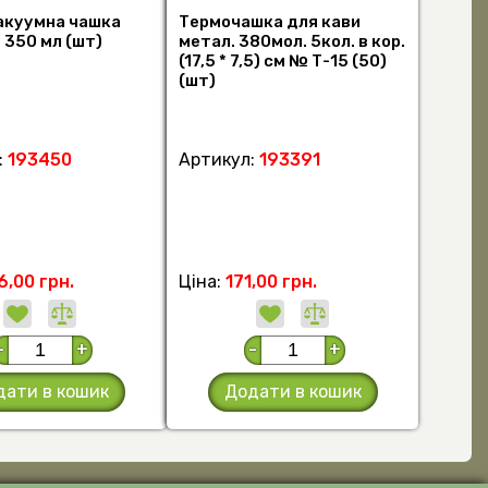
Вакуумна чашка
Термочашка для кави
 350 мл (шт)
метал. 380мол. 5кол. в кор.
(17,5 * 7,5) см № Т-15 (50)
(шт)
:
193450
Артикул:
193391
6,00 грн.
Ціна:
171,00 грн.
-
+
-
+
дати в кошик
Додати в кошик