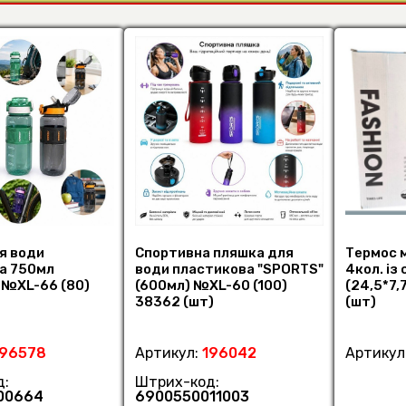
я води
Спортивна пляшка для
Термос 
а 750мл
води пластикова "SPORTS"
4кол. із 
 №XL-66 (80)
(600мл) №XL-60 (100)
(24,5*7,
38362 (шт)
(шт)
196578
Артикул:
196042
Артикул
д:
Штрих-код:
00664
6900550011003