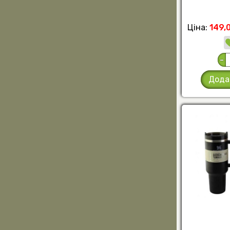
Ціна:
149,
-
Дода