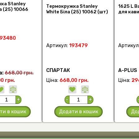
ка Stanley
Термокружка Stanley
1625 L 
а (25) 10066
White Біла (25) 10062 (шт)
для кави
193480
Артикул:
193479
Артикул
СПАРТАК
А-PLUS
а:
668,00 грн.
00 грн.
Ціна:
668,00 грн.
Ціна:
29
+
-
+
ти в кошик
Додати в кошик
До