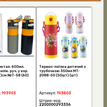
метал. 600мл.
Термос-поїлка дитячий з
силік. руч. у кор.
трубочкою 350мл MT-
7)см №Т-58 (60)
2088-50 (50шт) (шт)
:
193903
Артикул:
193803
Штрих-код:
2200000293336