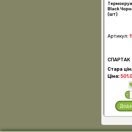
Термокруж
Black Чорн
(шт)
Артикул:
СПАРТАК
Стара цін
Ціна:
501,
-
Дода