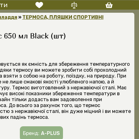
ти
иладдя
»
ТЕРМОСА, ПЛЯШКИ СПОРТИВНІ
 650 мл Black (шт)
вується як ємність для збереження температурного
дяки термосу ви можете зробити собі прохолодний
а взяти з собою на роботу, поїздку, на природу. При
 не лише смакові якості улюбленого напою, а й
уру. Термос виготовлений з нержавіючої сталі. Має
печує високі показники збереження температури в
зайн тільки додасть вам задоволення при
са. До всього за рахунок того, що термос
стю з нержавіючої сталі, він дуже міцний і ви можете
вих падінь термоса.
Бренд:
А-PLUS