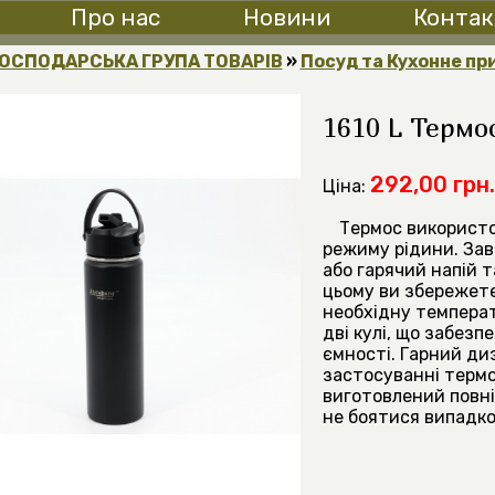
Про нас
Новини
Контак
ОСПОДАРСЬКА ГРУПА ТОВАРІВ
»
Посуд та Кухонне пр
1610 L Термос
292,00 грн.
Ціна:
Термос використо
режиму рідини. Зав
або гарячий напій т
цьому ви збережете
необхідну температ
дві кулі, що забез
ємності. Гарний ди
застосуванні термо
виготовлений повні
не боятися випадко