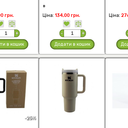
+
00 грн.
Ціна:
134,00 грн.
Ціна:
27
+
-
+
ти в кошик
Додати в кошик
До
-25%