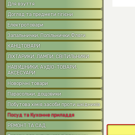
Для взуття
Догляд та предмети гігієни
Електротовари
Запальнички, Попільнички,Фляги
КАНЦТОВАРИ
ЛІХТАРИКИ, ЛАМПИ, СВІТИЛЬНИКИ
НАВУШНИКИ, АУДІО-ТОВАРИ,
АКСЕСУАРИ
Новорічні товари
Парасольки, дощовики
Побутова хімія,засоби проти шкідників
Посуд та Кухонне приладдя
РЕМОНТ ТА САД