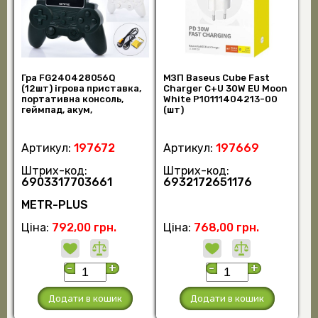
Гра FG240428056Q
МЗП Baseus Cube Fast
(12шт) ігрова приставка,
Charger C+U 30W EU Moon
портативна консоль,
White P10111404213-00
геймпад, акум,
(шт)
USBзарядне, кольоровий
(шт)
Артикул:
197672
Артикул:
197669
Штрих-код:
Штрих-код:
6903317703661
6932172651176
METR-PLUS
Ціна:
792,00 грн.
Ціна:
768,00 грн.
-
+
-
+
Додати в кошик
Додати в кошик