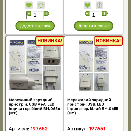
-
+
-
+
Додати в кошик
Додати в кошик
НОВИНКА!
НОВИНКА!
Мереживий зарядний
Мереживий зарядний
пристрій, USB А+А, LED
пристрій, USB, LED
індикатор, білий BM.0656
індикатор, білий BM.0655
(шт)
(шт)
Артикул:
197652
Артикул:
197651