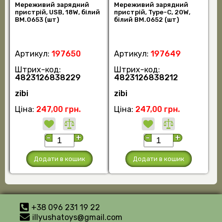
Мереживий зарядний
Мереживий зарядний
пристрій, USB, 18W, білий
пристрій, Type-С, 20W,
BM.0653 (шт)
білий BM.0652 (шт)
Артикул:
197650
Артикул:
197649
Штрих-код:
Штрих-код:
4823126838229
4823126838212
zibi
zibi
Ціна:
247,00 грн.
Ціна:
247,00 грн.
-
+
-
+
Додати в кошик
Додати в кошик
+38 096 231 19 22
illyushatoys@gmail.com