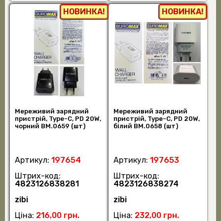
НОВИНКА!
НОВИНКА!
Мереживий зарядний
Мереживий зарядний
пристрій, Type-C, PD 20W,
пристрій, Type-C, PD 20W,
чорний BM.0659 (шт)
білий BM.0658 (шт)
Артикул:
197654
Артикул:
197653
Штрих-код:
Штрих-код:
4823126838281
4823126838274
zibi
zibi
Ціна:
216,00 грн.
Ціна:
232,00 грн.