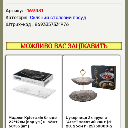
Артикул:
169431
Категорія:
Скляний столовий посуд
штрих-код : 8693357331976
МОЖЛИВО ВАС ЗАЦІКАВИТЬ
Мадлен Крісталін блюдо
Цукерниця 2х ярусна
22*12см (под.уп.) н-р2шт
"Агат", золотий кант (d-
68153 (шт)
20; 26см h-25) 30088-2