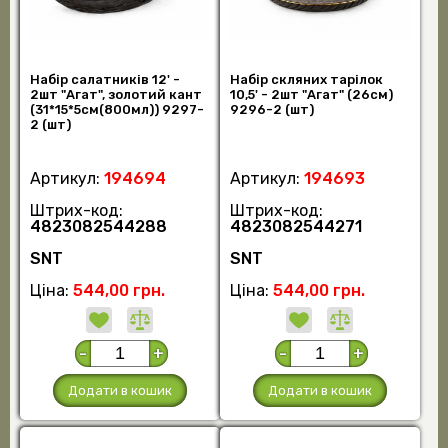
Набір салатників 12' -
Набір скляних тарілок
2шт "Агат", золотий кант
10,5' - 2шт "Агат" (26см)
(31*15*5см(800мл)) 9297-
9296-2 (шт)
2 (шт)
Артикул:
194694
Артикул:
194693
Штрих-код:
Штрих-код:
4823082544288
4823082544271
SNT
SNT
Ціна:
544,00 грн.
Ціна:
544,00 грн.
-
+
-
+
Додати в кошик
Додати в кошик