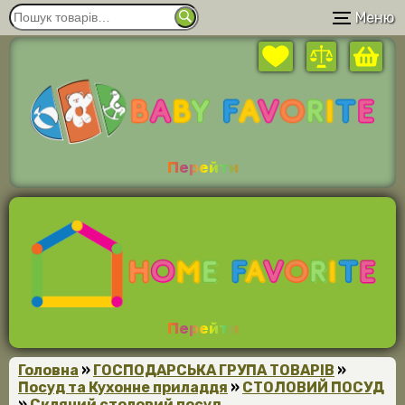
Меню
Перейти
Перейти
Головна
»
ГОСПОДАРСЬКА ГРУПА ТОВАРІВ
»
Посуд та Кухонне приладдя
»
СТОЛОВИЙ ПОСУД
»
Скляний столовий посуд