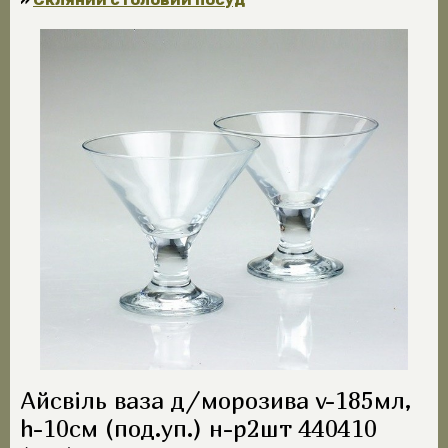
Айсвіль ваза д/морозива v-185мл,
h-10см (под.уп.) н-р2шт 440410