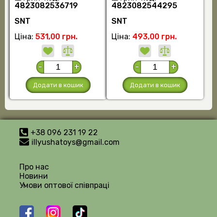
4823082536719
4823082544295
SNT
SNT
Ціна:
531,00 грн.
Ціна:
493,00 грн.
-
+
-
+
Додати в кошик
Додати в кошик
+38 096 231 19 22
illyushatoys@gmail.com
Про нас
Новини
Умови оптової співпраці