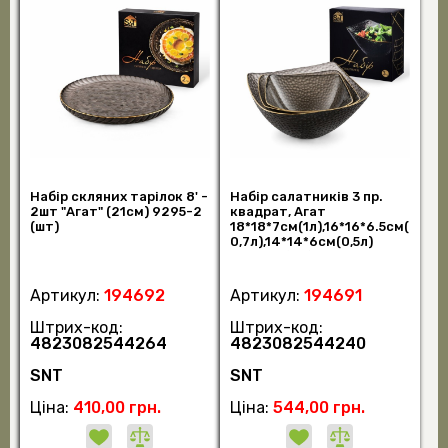
Набір скляних тарілок 8' -
Набір салатників 3 пр.
2шт "Агат" (21см) 9295-2
квадрат, Агат
(шт)
18*18*7см(1л),16*16*6.5см(
0,7л),14*14*6см(0,5л)
9293-2 (шт)
Артикул:
194692
Артикул:
194691
Штрих-код:
Штрих-код:
4823082544264
4823082544240
SNT
SNT
Ціна:
410,00 грн.
Ціна:
544,00 грн.