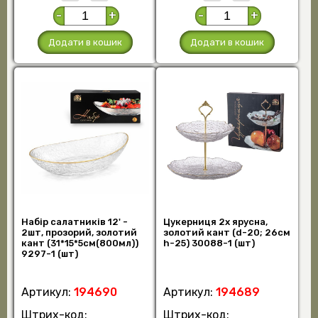
-
+
-
+
Додати в кошик
Додати в кошик
Набір салатників 12' -
Цукерниця 2х ярусна,
2шт, прозорий, золотий
золотий кант (d-20; 26см
кант (31*15*5см(800мл))
h-25) 30088-1 (шт)
9297-1 (шт)
Артикул:
194690
Артикул:
194689
Штрих-код:
Штрих-код: