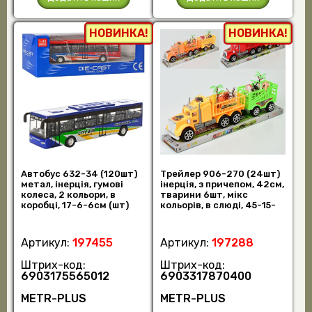
НОВИНКА!
НОВИНКА!
Автобус 632-34 (120шт)
Трейлер 906-270 (24шт)
метал, інерція, гумові
інерція, з причепом, 42см,
колеса, 2 кольори, в
тварини 6шт, мікс
коробці, 17-6-6см (шт)
кольорів, в слюді, 45-15-
9см (шт)
Артикул:
197455
Артикул:
197288
Штрих-код:
Штрих-код:
6903175565012
6903317870400
METR-PLUS
METR-PLUS