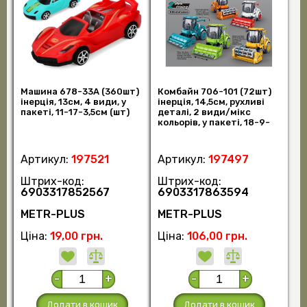
Машина 678-33A (360шт)
Комбайн 706-101 (72шт)
інерція, 13см, 4 види, у
інерція, 14,5см, рухливі
пакеті, 11-17-3,5см (шт)
деталі, 2 види/мікс
кольорів, у пакеті, 18-9-
9см (шт)
Артикул:
197521
Артикул:
197497
Штрих-код:
Штрих-код:
6903317852567
6903317863594
METR-PLUS
METR-PLUS
Ціна:
19,00 грн.
Ціна:
106,00 грн.
-
+
-
+
Додати в кошик
Додати в кошик