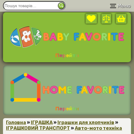
Меню
Перейти
Перейти
Головна
»
ІГРАШКА
»
Іграшки для хлопчиків
»
ІГРАШКОВИЙ ТРАНСПОРТ
»
Авто-мото техніка