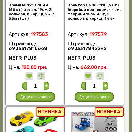
Трамвай 1210-1D44
Трактор 0488-1110 (9шт)
(60шт) метал, 19см, 3
інерція, з причепом, 44см,
кольори, в кор-ці, 23-7-
тварини 12см 4шт, 2
5,5см (шт)
кольори, в кор-ці, 46,5-
30-11 (шт)
Артикул:
197583
Артикул:
197579
Штрих-код:
Штрих-код:
6903317816668
6903317842292
METR-PLUS
METR-PLUS
Ціна:
120,00 грн.
Ціна:
662,00 грн.
-
+
-
+
Додати в кошик
Додати в кошик
НОВИНКА!
НОВИНКА!