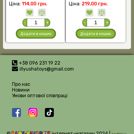
Ціна:
114,00 грн.
Ціна:
219,00 грн.
-
+
-
+
Додати в кошик
Додати в кошик
+38 096 231 19 22
illyushatoys@gmail.com
Про нас
Новини
Умови оптової співпраці
©
B
A
B
Y
-
F
A
V
O
R
I
T
E
інтернет-магазин 2024 |