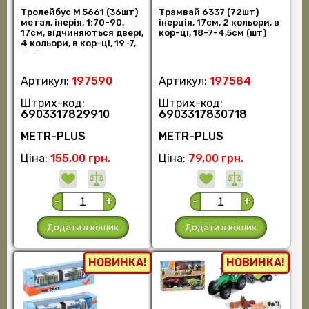
Тролейбус M 5661 (36шт)
Трамвай 6337 (72шт)
метал, інерія, 1:70-90,
інерція, 17см, 2 кольори, в
17см, відчиняються двері,
кор-ці, 18-7-4,5см (шт)
4 кольори, в кор-ці, 19-7,
(шт)
Артикул:
197590
Артикул:
197584
Штрих-код:
Штрих-код:
6903317829910
6903317830718
METR-PLUS
METR-PLUS
Ціна:
155,00 грн.
Ціна:
79,00 грн.
-
+
-
+
Додати в кошик
Додати в кошик
НОВИНКА!
НОВИНКА!