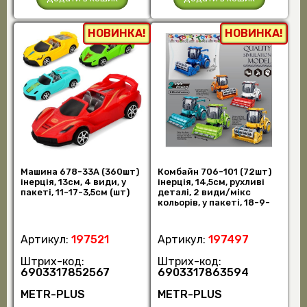
НОВИНКА!
НОВИНКА!
Машина 678-33A (360шт)
Комбайн 706-101 (72шт)
інерція, 13см, 4 види, у
інерція, 14,5см, рухливі
пакеті, 11-17-3,5см (шт)
деталі, 2 види/мікс
кольорів, у пакеті, 18-9-
9см (шт)
Артикул:
197521
Артикул:
197497
Штрих-код:
Штрих-код:
6903317852567
6903317863594
METR-PLUS
METR-PLUS