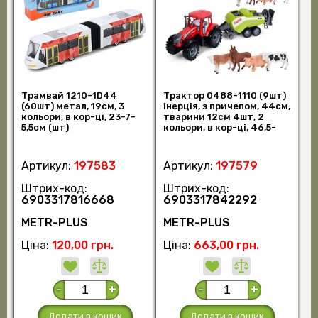
Трамвай 1210-1D44
Трактор 0488-1110 (9шт)
(60шт) метал, 19см, 3
інерція, з причепом, 44см,
кольори, в кор-ці, 23-7-
тварини 12см 4шт, 2
5,5см (шт)
кольори, в кор-ці, 46,5-
30-11 (шт)
Артикул:
197583
Артикул:
197579
Штрих-код:
Штрих-код:
6903317816668
6903317842292
METR-PLUS
METR-PLUS
Ціна:
120,00 грн.
Ціна:
663,00 грн.
-
+
-
+
Додати в кошик
Додати в кошик