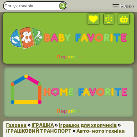
Меню
Перейти
Перейти
Головна
»
ІГРАШКА
»
Іграшки для хлопчиків
»
ІГРАШКОВИЙ ТРАНСПОРТ
»
Авто-мото техніка