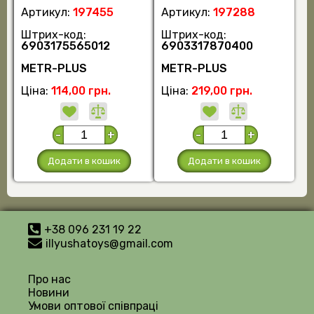
Артикул:
197455
Артикул:
197288
Штрих-код:
Штрих-код:
6903175565012
6903317870400
METR-PLUS
METR-PLUS
Ціна:
114,00 грн.
Ціна:
219,00 грн.
-
+
-
+
Додати в кошик
Додати в кошик
+38 096 231 19 22
illyushatoys@gmail.com
Про нас
Новини
Умови оптової співпраці