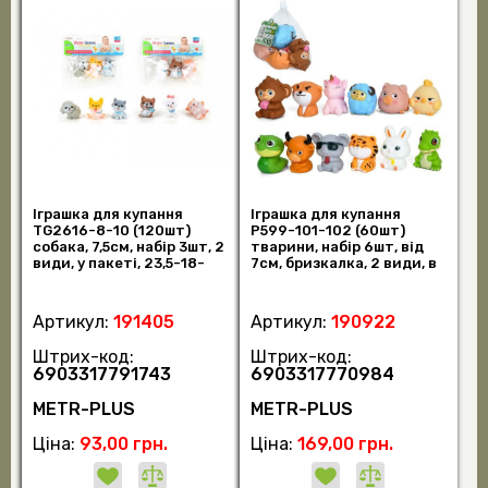
Іграшка для купання
Іграшка для купання
TG2616-8-10 (120шт)
P599-101-102 (60шт)
собака, 7,5см, набір 3шт, 2
тварини, набір 6шт, від
види, у пакеті, 23,5-18-
7см, бризкалка, 2 види, в
5см (шт)
сітці, 14- (шт.)
Артикул:
191405
Артикул:
190922
Штрих-код:
Штрих-код:
6903317791743
6903317770984
METR-PLUS
METR-PLUS
Ціна:
93,00 грн.
Ціна:
169,00 грн.