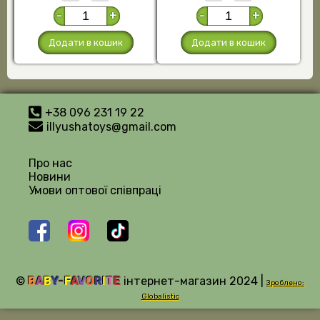
-
+
-
+
Додати в кошик
Додати в кошик
+38 096 231 19 22
illyushatoys@gmail.com
Про нас
Новини
Умови оптової співпраці
©
B
A
B
Y
-
F
A
V
O
R
I
T
E
інтернет-магазин 2024 |
Зроблено:
Globalistic