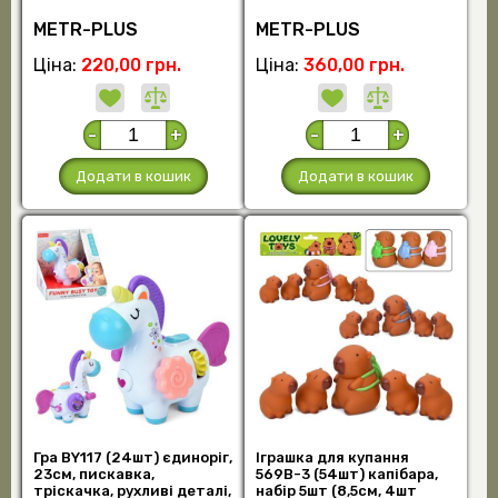
METR-PLUS
METR-PLUS
Ціна:
220,00 грн.
Ціна:
360,00 грн.
-
+
-
+
Додати в кошик
Додати в кошик
Гра BY117 (24шт) єдиноріг,
Іграшка для купання
23см, пискавка,
569B-3 (54шт) капібара,
тріскачка, рухливі деталі,
набір 5шт (8,5см, 4шт