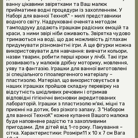
ванну цікавими звірятками та Ваш малюк
прийматиме водні процедури із захопленням. У
Наборі для ванної ТехноК" - милі представники
водного світу. Надруковані оченята методом
тамподруку додають іграшкам радісних емоцій та
краси, з ними звірі ніби оживають. Звірятка чудово
тримаються на воді, що дає можливість дітлахам
придумувати різноманітні ігри. А ще фігурки можна
використовувати для навчання: вивчати кольори,
назви тварин, робити перші кроки у лічбі. Такі ігри
розвивають у малюків дрібну моторику, мовлення,
уяву та фантазію. Іграшки для ванної виготовлені
зі спеціального гіпоалергенного матеріалу –
пластизолю. Матеріал, що використовується в
наших іграшках пройшов складну перевірку на
відсутність шкідливих речовин і отримав
відповідні гігієнічні висновки акредитованих
лабораторій. Іграшки з пластизолю м'які, міцні та
приємні на дотик, без різкого запаху. З "Набором
для ванної ТехноК" кожне купання Вашого малюка
буде наповнене радістю та захопливими
пригодами. Для дітей від 1-го року. Пакування –
сітка. Характеристики: Розміри11 х 10 х 7 см Вага