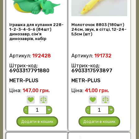
Іграшка для купання 228-
Молоточок 8803 (180шт)
1-2-3-4-5-6 (84шт)
24см, звук, в сітці, 12-24-
динозавр, сім'я
5,5см (шт)
динозаврів, набір
4шт(16см, 7см), пискавк
(шт)
Артикул:
192428
Артикул:
191732
Штрих-код:
Штрих-код:
6903317791880
6903317593897
METR-PLUS
METR-PLUS
Ціна:
147,00 грн.
Ціна:
41,00 грн.
-
+
-
+
Додати в кошик
Додати в кошик