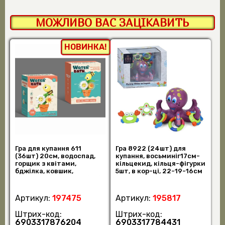
МОЖЛИВО ВАС ЗАЦІКАВИТЬ
НОВИНКА!
Гра для купання 611
Гра 8922 (24шт) для
(36шт) 20см, водоспад,
купання, восьминіг17см-
горщик з квітами,
кільцекид, кільця-фігурки
бджілка, ковшик,
5шт, в кор-ці, 22-19-16см
присоски, в кор-ці, 1 (шт)
(шт)
Артикул:
197475
Артикул:
195817
Штрих-код:
Штрих-код:
6903317876204
6903317784431