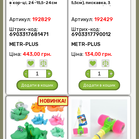
в кор-ці, 24-15,5-24см
5,5см), пискавка, 3
(шт)
кольори, у пак (шт)
Артикул:
192829
Артикул:
192429
Штрих-код:
Штрих-код:
6903317681471
6903317790012
METR-PLUS
METR-PLUS
Ціна:
443,00 грн.
Ціна:
134,00 грн.
-
+
-
+
Додати в кошик
Додати в кошик
НОВИНКА!