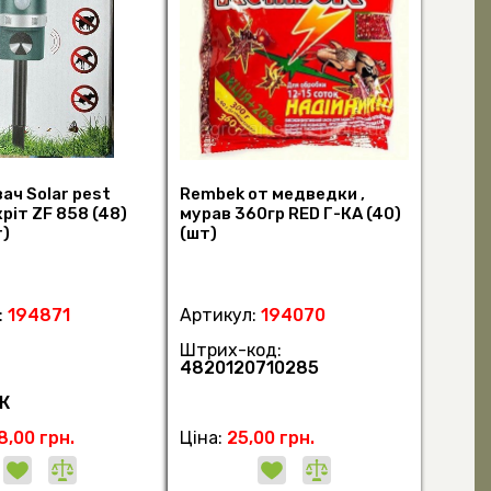
ач Solar pest
Rembek от медведки ,
кріт ZF 858 (48)
мурав 360гр RED Г-КА (40)
т)
(шт)
:
194871
Артикул:
194070
Штрих-код:
4820120710285
К
8,00 грн.
Ціна:
25,00 грн.