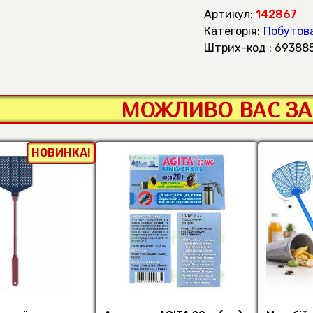
Артикул:
142867
Категорія:
Побутова
штрих-код : 69388
МОЖЛИВО ВАС ЗА
НОВИНКА!