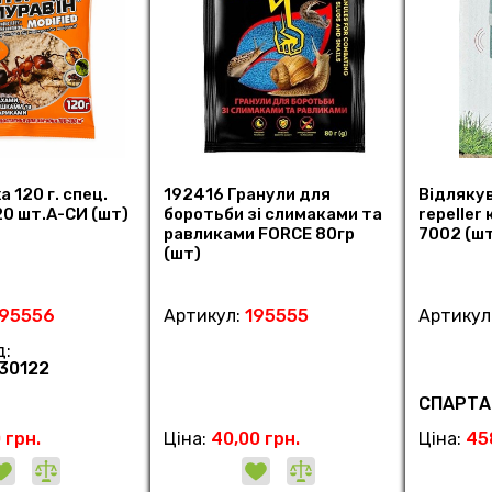
 120 г. спец.
192416 Гранули для
Відлякув
20 шт.А-СИ (шт)
боротьби зі слимаками та
repeller 
равликами FORCE 80гр
7002 (ш
(шт)
195556
Артикул:
195555
Артикул
д:
30122
СПАРТА
 грн.
Ціна:
40,00 грн.
Ціна:
45