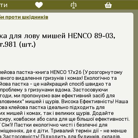
ти
би проти шкідників
ка для лову мишей HENCO 89-03,
.981 (шт.)
Клейова пастка-книга HENCO 17х26 (У розгорнутому
вного видалення гризунів і комах! Екологічно та
йова пастка - це найкращий спосіб швидко та
 проблему з гризунами вдома. Застосовуючи
етоди, ми пропонуємо вам ефективний засіб для
вловимих" мишей і щурів. Висока Ефективність! Наша
ова клейова пастка ідеально підходить для
х мишей і комах, так і великих щурів. Додайте
сиру, ковбаски або сала для ще більшої ефективності.
Сім'ї! Пастки екологічно чисті і безпечні для
іщеннях, де є діти. Тривалий термін дії - не менше
 Застосовність! Підходить для будинків, складів,