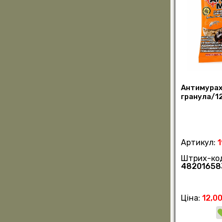
Антимураха
гранула/1
Артикул:
Штрих-ко
48201658
Ціна:
12,00