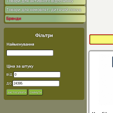
Товари для активного відпочинку
Товари для немовлят, дитячий посуд
Бренди
Фільтри
Найменування
Ціна за штуку
від
до