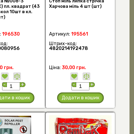
ка №008-3
Стоп міль липка стрічка
 пл. квадрат (43
Харчова міль 4 шт (шт)
3кол 10шт в кл.
шт)
:
196530
Артикул:
195561
од:
Штрих-код:
0080956
4820214192478
0 грн.
Ціна:
30,00 грн.
-
+
-
+
дати в кошик
Додати в кошик