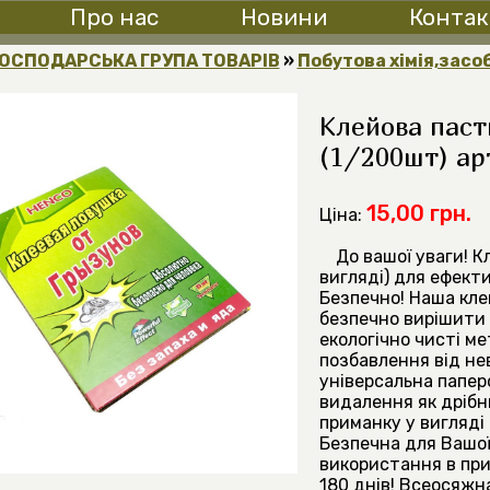
Про нас
Новини
Контак
ОСПОДАРСЬКА ГРУПА ТОВАРІВ
»
Побутова хімія,засо
Клейова паст
(1/200шт) арт
15,00 грн.
Ціна:
До вашої уваги! 
вигляді) для ефекти
Безпечно! Наша кле
безпечно вирішити
екологічно чисті м
позбавлення від не
універсальна папер
видалення як дрібни
приманку у вигляді 
Безпечна для Вашої 
використання в прим
180 днів! Всеосяжна