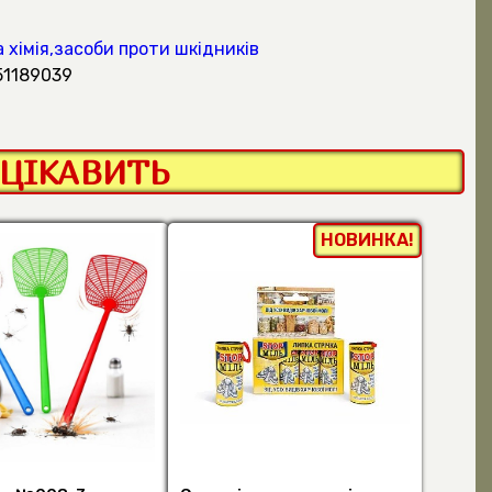
 хімія,засоби проти шкідників
51189039
ЦІКАВИТЬ
НОВИНКА!