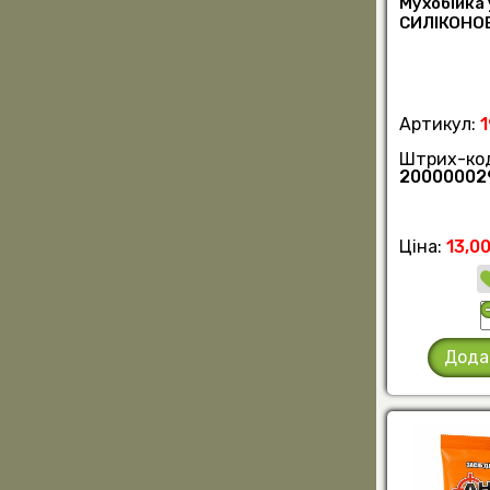
Мухобійка
СИЛІКОНОВ
Артикул:
Штрих-ко
20000002
Ціна:
13,00
Дода