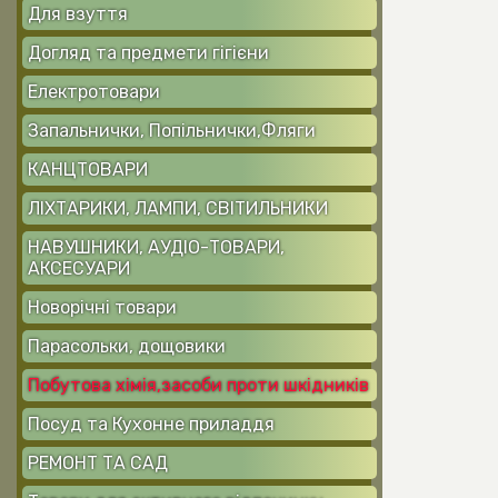
Для взуття
Догляд та предмети гігієни
Електротовари
Запальнички, Попільнички,Фляги
КАНЦТОВАРИ
ЛІХТАРИКИ, ЛАМПИ, СВІТИЛЬНИКИ
НАВУШНИКИ, АУДІО-ТОВАРИ,
АКСЕСУАРИ
Новорічні товари
Парасольки, дощовики
Побутова хімія,засоби проти шкідників
Посуд та Кухонне приладдя
РЕМОНТ ТА САД