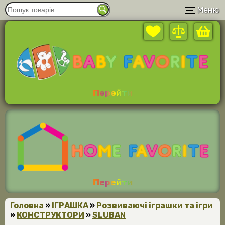
Меню
Перейти
Перейти
Головна
»
ІГРАШКА
»
Розвиваючі іграшки та ігри
»
КОНСТРУКТОРИ
»
SLUBAN