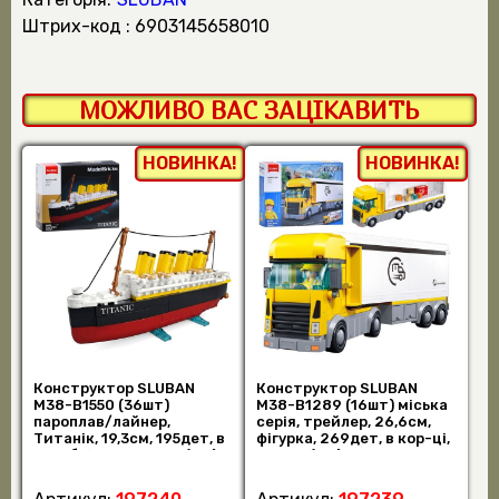
штрих-код : 6903145658010
МОЖЛИВО ВАС ЗАЦІКАВИТЬ
НОВИНКА!
НОВИНКА!
Конструктор SLUBAN
Конструктор SLUBAN
M38-B1550 (36шт)
M38-B1289 (16шт) міська
пароплав/лайнер,
серія, трейлер, 26,6см,
Титанік, 19,3см, 195дет, в
фігурка, 269дет, в кор-ці,
коробці, 22-19-6см (шт)
38-28, (шт)