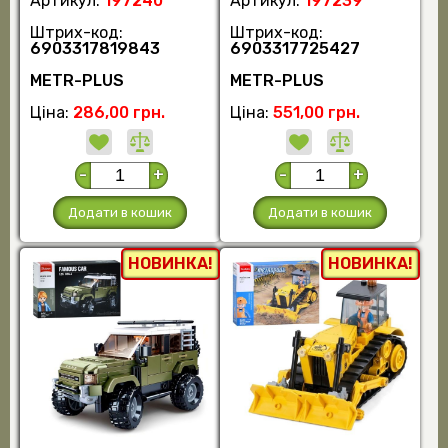
Артикул:
197240
Артикул:
197239
Штрих-код:
Штрих-код:
6903317819843
6903317725427
METR-PLUS
METR-PLUS
Ціна:
286,00 грн.
Ціна:
551,00 грн.
-
+
-
+
Додати в кошик
Додати в кошик
НОВИНКА!
НОВИНКА!