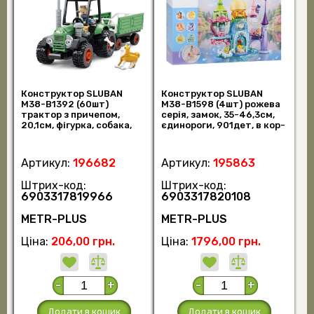
Конструктор SLUBAN
Конструктор SLUBAN
M38-B1392 (60шт)
M38-B1598 (4шт) рожева
трактор з причепом,
серія, замок, 35-46,3см,
20,1см, фігурка, собака,
єдинороги, 901дет, в кор-
114дет, в кор-ці, 2 (шт)
ці, 42,5 (шт)
Артикул:
196682
Артикул:
195863
Штрих-код:
Штрих-код:
6903317819966
6903317820108
METR-PLUS
METR-PLUS
Ціна:
206,00 грн.
Ціна:
1796,00 грн.
-
+
-
+
Додати в кошик
Додати в кошик