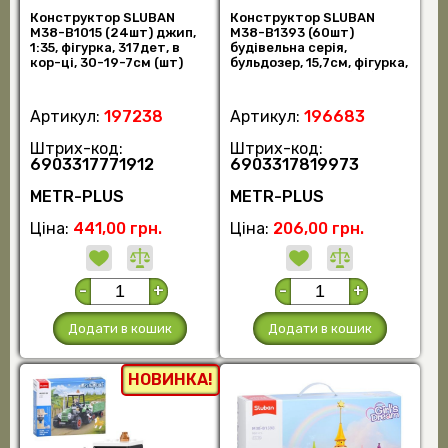
Конструктор SLUBAN
Конструктор SLUBAN
M38-B1015 (24шт) джип,
M38-B1393 (60шт)
1:35, фігурка, 317дет, в
будівельна серія,
кор-ці, 30-19-7см (шт)
бульдозер, 15,7см, фігурка,
126дет, в кор-ці, (шт)
Артикул:
197238
Артикул:
196683
Штрих-код:
Штрих-код:
6903317771912
6903317819973
METR-PLUS
METR-PLUS
Ціна:
441,00 грн.
Ціна:
206,00 грн.
-
+
-
+
Додати в кошик
Додати в кошик
НОВИНКА!