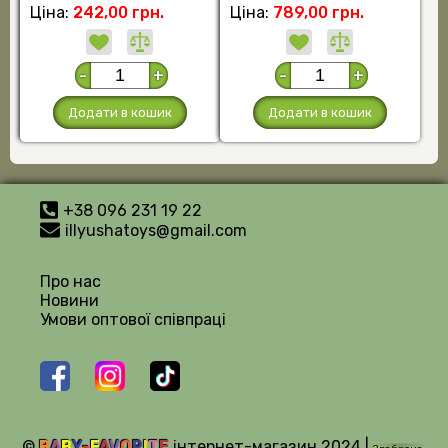
Ціна:
242,00 грн.
Ціна:
789,00 грн.
-
+
-
+
Додати в кошик
Додати в кошик
+38 096 231 19 22
illyushatoys@gmail.com
Про нас
Новини
Умови оптової співпраці
©
B
A
B
Y
-
F
A
V
O
R
I
T
E
інтернет-магазин 2024 |