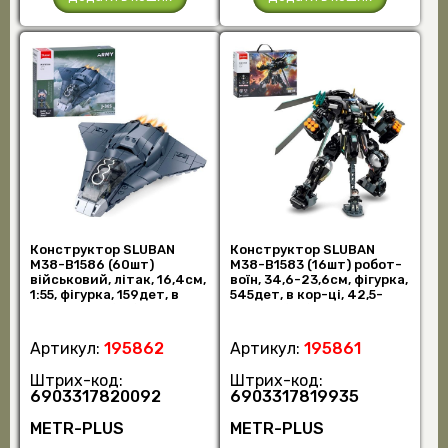
Конструктор SLUBAN
Конструктор SLUBAN
M38-B1586 (60шт)
M38-B1583 (16шт) робот-
військовий, літак, 16,4см,
воїн, 34,6-23,6см, фігурка,
1:55, фігурка, 159дет, в
545дет, в кор-ці, 42,5-
кор-ці, 23,5 (шт)
28,5-7с (шт)
Артикул:
195862
Артикул:
195861
Штрих-код:
Штрих-код:
6903317820092
6903317819935
METR-PLUS
METR-PLUS