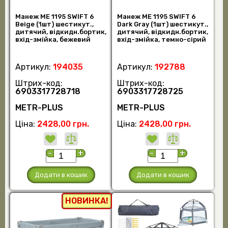
Манеж ME 1195 SWIFT 6
Манеж ME 1195 SWIFT 6
Beige (1шт) шестикут.,
Dark Gray (1шт) шестикут.,
дитячий, відкидн.бортик,
дитячий, відкидн.бортик,
вхід-змійка, бежевий
вхід-змійка, темно-сірий
(шт)
(шт)
Артикул:
194035
Артикул:
192788
Штрих-код:
Штрих-код:
6903317728718
6903317728725
METR-PLUS
METR-PLUS
Ціна:
2428,00 грн.
Ціна:
2428,00 грн.
-
+
-
+
Додати в кошик
Додати в кошик
НОВИНКА!