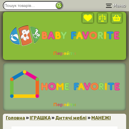
Меню
Перейти
Перейти
Головна
»
ІГРАШКА
»
Дитячі меблі
»
МАНЕЖІ