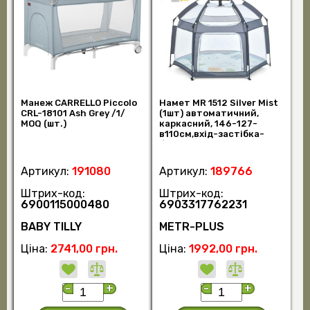
Манеж CARRELLO Piccolo
Намет MR 1512 Silver Mist
CRL-18101 Ash Grey /1/
(1шт) автоматичний,
MOQ (шт.)
каркасний, 146-127-
в110см,вхід-застібка-
блискавка, сті (шт.)
Артикул:
191080
Артикул:
189766
Штрих-код:
Штрих-код:
6900115000480
6903317762231
BABY TILLY
METR-PLUS
Ціна:
2741,00 грн.
Ціна:
1992,00 грн.
-
+
-
+