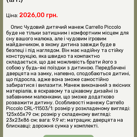
2026,00 грн.
Ціна:
Опис Чудовий дитячий манеж Carrello Piccolo
буде не тільки затишним і комфортним місцем для
сну вашого малюка, але і чудовим ігровим
майданчиком, в якому дитина завжди буде в
безпеці і під наглядом. Він має надійну та стійку
конструкцію, яка швидко та компактно
складається, що дає можливість брати його з
собою у будь-які поїздки з дитиною. Передбачені
дверцята на замку, напевно, сподобаються дитині,
що підросла, адже вона зможе самостійно
забиратися і вилазити. Манеж виконаний з якісних
матеріалів, в яскравому та цікавому дизайні із
забавними малюнками, що зможе додатково
розважити дитину. Особливості манежу Carrello
Piccolo CRL-11503/1: розмір у розкладеному вигляді:
125х65х79 см; розмір у складеному вигляді:
23х23х86 см; вага: 9.9 кг; матрацик; дверцята на
блискавці; дорожня сумка у комплекті.