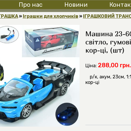
Про нас
Новини
Контак
ГРАШКА
»
Іграшки для хлопчиків
»
ІГРАШКОВИЙ ТРАН
Машина 23-6GA
світло, гумов
кор-ці, (шт)
288,00 грн.
Ціна:
р/к, акум, 23см, 1
кор-ці