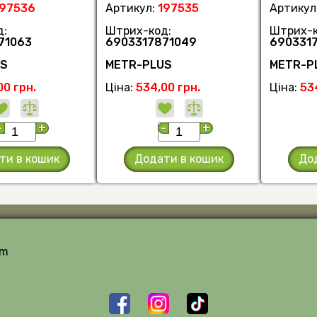
197536
Артикул:
197535
Артикул
д:
Штрих-код:
Штрих-к
71063
6903317871049
690331
US
METR-PLUS
METR-P
00 грн.
Ціна:
534,00 грн.
Ціна:
53
-
+
-
+
ти в кошик
Додати в кошик
До
om