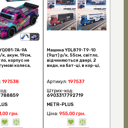
YQ081-7A-9A
Машина YDL879-T9-10
/к, акум, 19см,
(9шт) р/к, 55см, світло,
тло, корпус не
відчиняються двері, 2
 гумові колеса,
види, на бат-ці, в кор-ці,
дн (шт)
67-20- (шт)
:
197538
Артикул:
197537
од:
Штрих-код:
7788859
6903317792719
LUS
METR-PLUS
,00 грн.
Ціна:
955,00 грн.