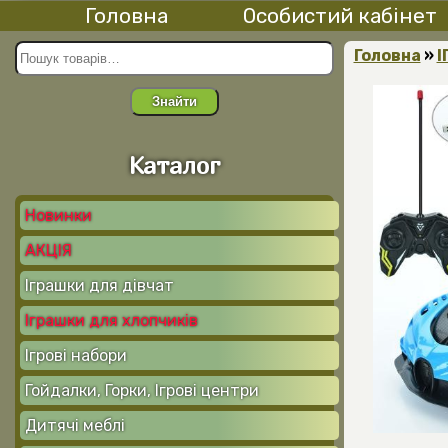
Головна
Особистий кабінет
Головна
»
І
Знайти
Каталог
Новинки
АКЦІЯ
Іграшки для дівчат
Іграшки для хлопчиків
Ігрові набори
Гойдалки, Горки, Ігрові центри
Дитячі меблі