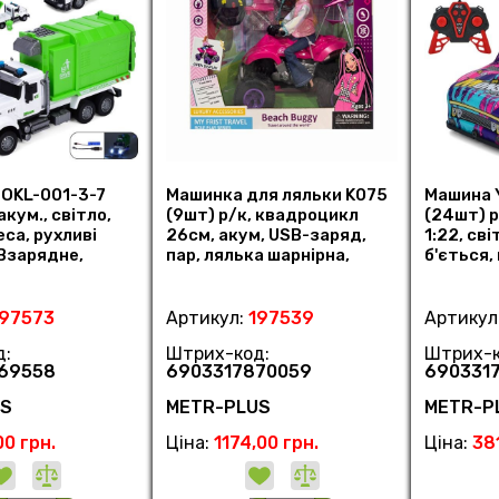
 OKL-001-3-7
Машинка для ляльки K075
Машина 
акум., світло,
(9шт) р/к, квадроцикл
(24шт) р
еса, рухливі
26см, акум, USB-заряд,
1:22, сві
SBзарядне,
пар, лялька шарнірна,
б'ється,
(шт)
стілець, (шт)
USBзаря
197573
Артикул:
197539
Артикул
д:
Штрих-код:
Штрих-к
69558
6903317870059
690331
US
METR-PLUS
METR-P
00 грн.
Ціна:
1174,00 грн.
Ціна:
381