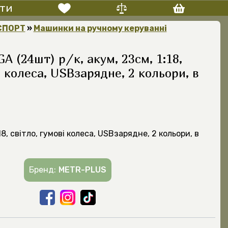
ти
СПОРТ
»
Машинки на ручному керуванні
 (24шт) р/к, акум, 23см, 1:18,
і колеса, USBзарядне, 2 кольори, в
:18, світло, гумові колеса, USBзарядне, 2 кольори, в
Бренд:
METR-PLUS