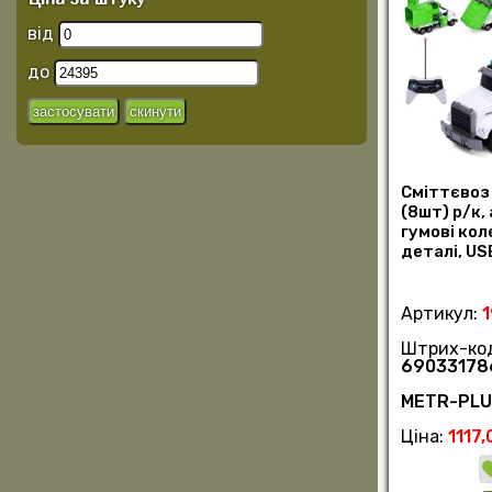
від
до
Сміттєвоз
(8шт) р/к, 
гумові кол
деталі, U
підставка 
Артикул:
Штрих-ко
69033178
METR-PL
Ціна:
1117,