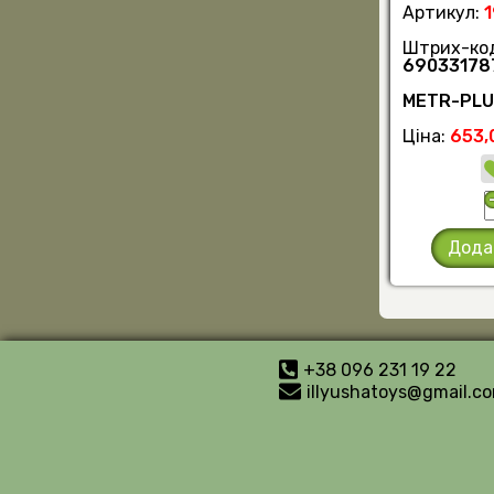
Артикул:
Штрих-ко
69033178
METR-PL
Ціна:
653,
Дода
+38 096 231 19 22
illyushatoys@gmail.c