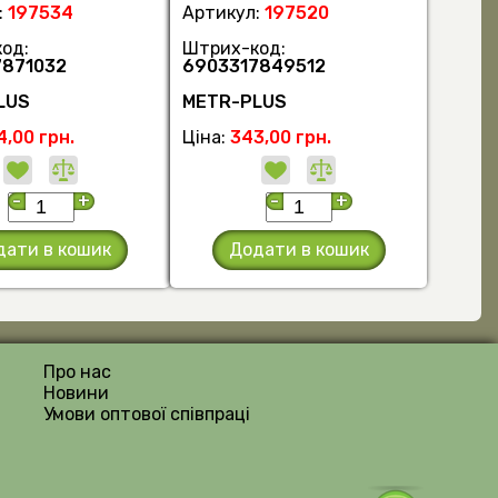
:
197534
Артикул:
197520
од:
Штрих-код:
7871032
6903317849512
LUS
METR-PLUS
4,00 грн.
Ціна:
343,00 грн.
-
+
-
+
дати в кошик
Додати в кошик
Про нас
Новини
Умови оптової співпраці