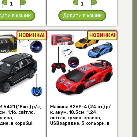
-
+
-
+
дати в кошик
Додати в кошик
НОВИНКА!
НОВИНКА!
 6421 (18шт) р/к,
Машина 326P-4 (24шт) р/
м, 1:16, світло,
к, акум, 18,5см, 1:24,
олеса,
світло, гумові колеса,
не, в коробці,
USBзарядне, 3 кольори, в
13 (шт)
кор-ці (шт)