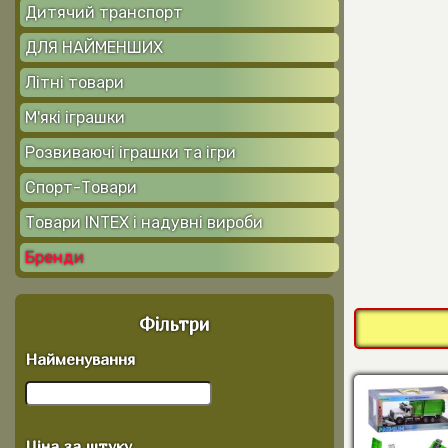
Дитячий транспорт
ДЛЯ НАЙМЕНШИХ
Літні товари
М'які іграшки
Розвиваючі іграшки та ігри
Спорт-Товари
Товари INTEX і надувні вироби
Бренди
Фільтри
Найменування
Ціна за штуку