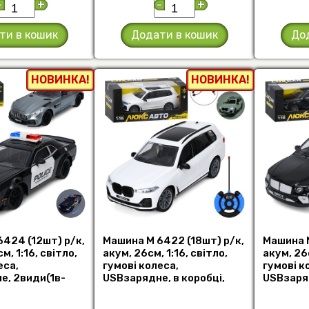
-
+
-
+
ти в кошик
Додати в кошик
До
НОВИНКА!
НОВИНКА!
424 (12шт) р/к,
Машина M 6422 (18шт) р/к,
Машина M
м, 1:16, світло,
акум, 26см, 1:16, світло,
акум, 26с
еса,
гумові колеса,
гумові к
е, 2види(1в-
USBзарядне, в коробці,
USBзаряд
шт)
32,5-13-13 (шт)
32,5-13-