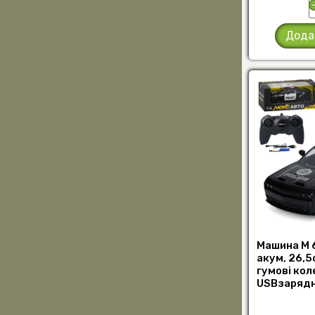
Дода
Машина M 6
акум, 26,5с
гумові кол
USBзарядн
поліція), (