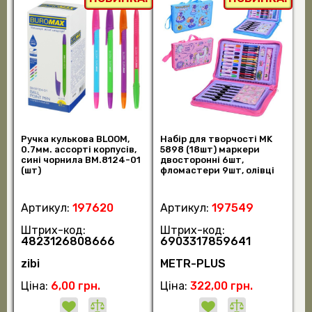
Ручка кулькова BLOOM,
Набір для творчості MK
0.7мм. ассорті корпусів,
5898 (18шт) маркери
сині чорнила BM.8124-01
двосторонні 6шт,
(шт)
фломастери 9шт, олівці
15шт, лінійка,роз (шт)
Артикул:
197620
Артикул:
197549
Штрих-код:
Штрих-код:
4823126808666
6903317859641
zibi
METR-PLUS
Ціна:
6,00 грн.
Ціна:
322,00 грн.