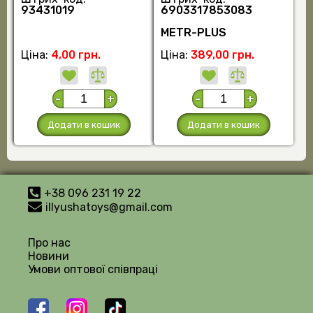
93431019
6903317853083
METR-PLUS
Ціна:
4,00 грн.
Ціна:
389,00 грн.
-
+
-
+
Додати в кошик
Додати в кошик
+38 096 231 19 22
illyushatoys@gmail.com
Про нас
Новини
Умови оптової співпраці