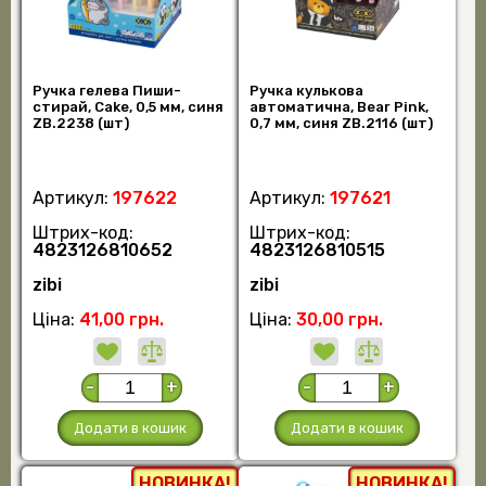
Ручка гелева Пиши-
Ручка кулькова
стирай, Cake, 0,5 мм, синя
автоматична, Bear Pink,
ZB.2238 (шт)
0,7 мм, синя ZB.2116 (шт)
Артикул:
197622
Артикул:
197621
Штрих-код:
Штрих-код:
4823126810652
4823126810515
zibi
zibi
Ціна:
41,00 грн.
Ціна:
30,00 грн.
-
+
-
+
Додати в кошик
Додати в кошик
НОВИНКА!
НОВИНКА!