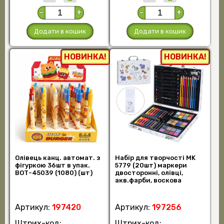
-
+
-
+
Додати в кошик
Додати в кошик
НОВИНКА!
НОВИНКА!
Олівець канц. автомат. з
Набір для творчості MK
фігуркою 36шт в упак.
5779 (20шт) маркери
ВОТ-45039 (1080) (шт)
двосторонні, олівці,
акв.фарби, воскова
крейда, розмальов (шт)
Артикул:
197420
Артикул:
197256
Штрих-код:
Штрих-код: