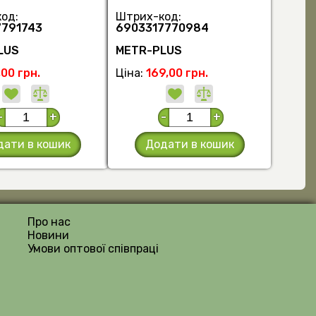
од:
Штрих-код:
7791743
6903317770984
LUS
METR-PLUS
00 грн.
Ціна:
169,00 грн.
-
+
-
+
дати в кошик
Додати в кошик
Про нас
Новини
Умови оптової співпраці