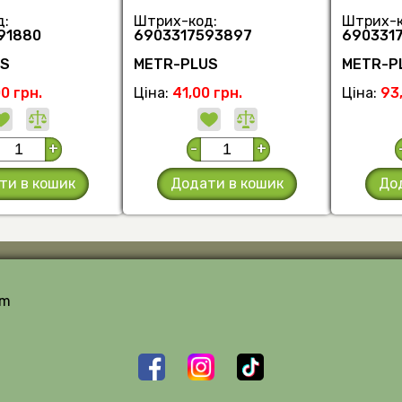
д:
Штрих-код:
Штрих-к
91880
6903317593897
690331
US
METR-PLUS
METR-P
0 грн.
Ціна:
41,00 грн.
Ціна:
93,
+
-
+
ти в кошик
Додати в кошик
До
om