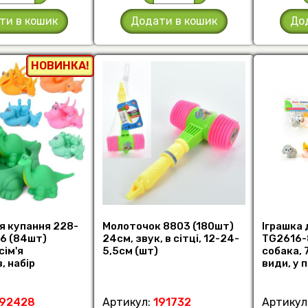
ти в кошик
Додати в кошик
До
НОВИНКА!
я купання 228-
Молоточок 8803 (180шт)
Іграшка 
-6 (84шт)
24см, звук, в сітці, 12-24-
TG2616-
сім'я
5,5см (шт)
собака, 7
, набір
види, у п
7см), пискавк
5см (шт)
192428
Артикул:
191732
Артикул