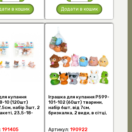
дати в кошик
Додати в кошик
для купання
Іграшка для купання P599-
8-10 (120шт)
101-102 (60шт) тварини,
,5см, набір 3шт, 2
набір 6шт, від 7см,
акеті, 23,5-18-
бризкалка, 2 види, в сітці,
14- (шт.)
:
191405
Артикул:
190922