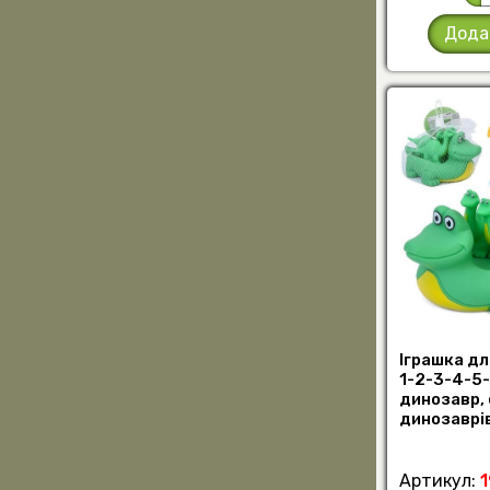
Дода
Іграшка дл
1-2-3-4-5
динозавр, 
динозаврів
4шт(16см, 
(шт)
Артикул: