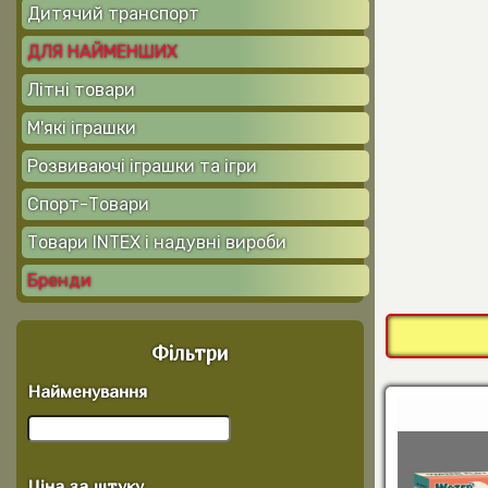
Дитячий транспорт
ДЛЯ НАЙМЕНШИХ
Літні товари
М'які іграшки
Розвиваючі іграшки та ігри
Спорт-Товари
Товари INTEX і надувні вироби
Бренди
Фільтри
Найменування
Ціна за штуку