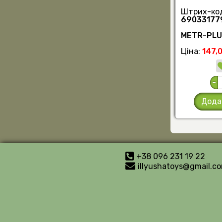
Штрих-ко
69033177
METR-PL
Ціна:
147,0
-
Дода
+38 096 231 19 22
illyushatoys@gmail.c