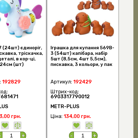
7 (24шт) єдиноріг,
Іграшка для купання 569B-
скавка, тріскачка,
3 (54шт) капібара, набір
еталі, в кор-ці,
5шт (8,5см, 4шт 5,5см),
-24см (шт)
пискавка, 3 кольори, у пак
(шт)
:
192829
Артикул:
192429
од:
Штрих-код:
7681471
6903317790012
LUS
METR-PLUS
3,00 грн.
Ціна:
134,00 грн.
-
+
-
+