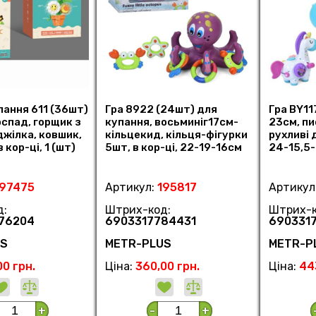
пання 611 (36шт)
Гра 8922 (24шт) для
Гра BY11
спад, горщик з
купання, восьминіг17см-
23см, пи
джілка, ковшик,
кільцекид, кільця-фігурки
рухливі д
 кор-ці, 1 (шт)
5шт, в кор-ці, 22-19-16см
24-15,5
(шт)
197475
Артикул:
195817
Артикул
д:
Штрих-код:
Штрих-к
76204
6903317784431
690331
US
METR-PLUS
METR-P
00 грн.
Ціна:
360,00 грн.
Ціна:
44
+
-
+