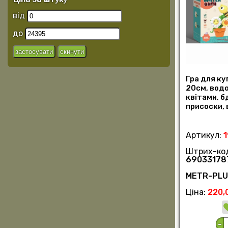
від
до
Гра для ку
20см, водо
квітами, б
присоски, в
Артикул:
Штрих-ко
69033178
METR-PL
Ціна:
220,
-