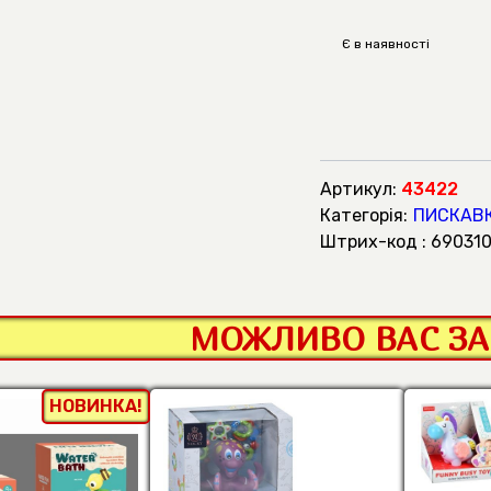
Є в наявності
Артикул:
43422
Категорія:
ПИСКАВК
штрих-код : 69031
МОЖЛИВО ВАС ЗА
НОВИНКА!