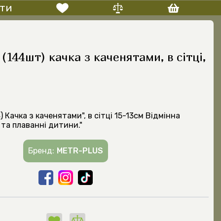
ти
(144шт) качка з каченятами, в сітці,
) Качка з каченятами", в сітці 15-13см Відмінна
 та плаванні дитини."
Бренд:
METR-PLUS