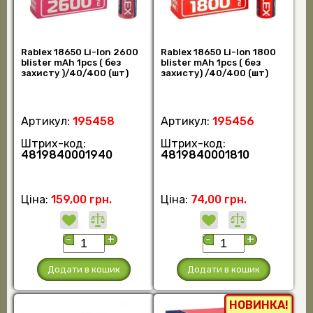
Rablex 18650 Li-lon 2600
Rablex 18650 Li-lon 1800
blister mAh 1pcs ( без
blister mAh 1pcs ( без
захисту )/40/400 (шт)
захисту) /40/400 (шт)
Артикул:
195458
Артикул:
195456
Штрих-код:
Штрих-код:
4819840001940
4819840001810
Ціна:
159,00 грн.
Ціна:
74,00 грн.
-
+
-
+
Додати в кошик
Додати в кошик
НОВИНКА!