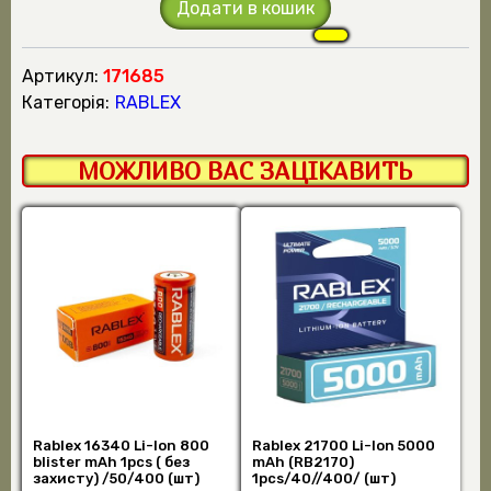
Додати в кошик
Артикул:
171685
Категорія:
RABLEX
МОЖЛИВО ВАС ЗАЦІКАВИТЬ
Rablex 16340 Li-lon 800
Rablex 21700 Li-lon 5000
blister mAh 1pcs ( без
mAh (RB2170)
захисту) /50/400 (шт)
1pcs/40//400/ (шт)