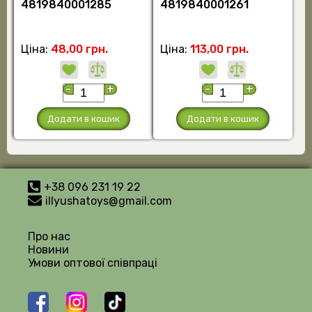
4819840001285
4819840001261
Ціна:
48,00 грн.
Ціна:
113,00 грн.
-
+
-
+
Додати в кошик
Додати в кошик
+38 096 231 19 22
illyushatoys@gmail.com
Про нас
Новини
Умови оптової співпраці