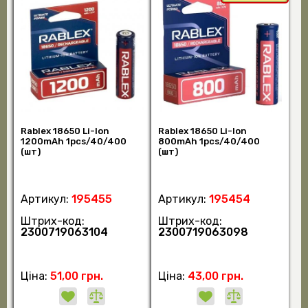
Rablex 18650 Li-lon
Rablex 18650 Li-lon
1200mAh 1pcs/40/400
800mAh 1pcs/40/400
(шт)
(шт)
Артикул:
195455
Артикул:
195454
Штрих-код:
Штрих-код:
2300719063104
2300719063098
Ціна:
51,00 грн.
Ціна:
43,00 грн.