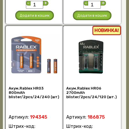
-
+
-
+
Додати в кошик
Додати в кошик
НОВИНКА!
Акум.Rablex HR03
Акум.Rablex HR06
800mAh
2700mAh
blister/2pcs/24/240 (шт)
blister/2pcs/24/120 (шт.)
Артикул:
194345
Артикул:
186875
Штрих-код:
Штрих-код: