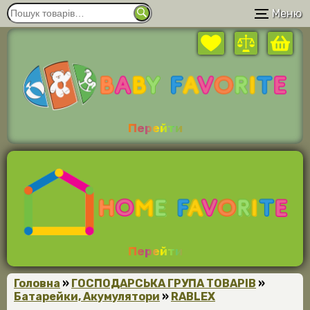
Меню
Перейти
Перейти
Головна
»
ГОСПОДАРСЬКА ГРУПА ТОВАРІВ
»
Батарейки, Акумулятори
»
RABLEX