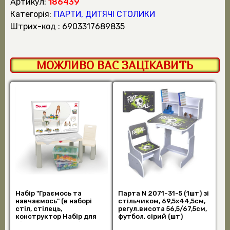
Артикул:
186439
Категорія:
ПАРТИ, ДИТЯЧІ СТОЛИКИ
штрих-код : 6903317689835
МОЖЛИВО ВАС ЗАЦІКАВИТЬ
Набір "Граємось та
Парта N 2071-31-5 (1шт) зі
навчаємось" (в наборі
стільчиком, 69,5х44,5см,
стіл, стілець,
регул.висота 56,5/67,5см,
конструктор Набір для
футбол, сірий (шт)
дівчат 404 деталі у ко