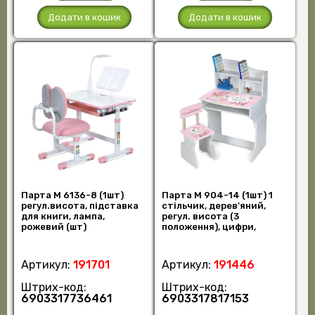
Додати в кошик
Додати в кошик
Парта M 6136-8 (1шт)
Парта M 904-14 (1шт) 1
регул.висота, підставка
стільчик, дерев'яний,
для книги, лампа,
регул. висота (3
рожевий (шт)
положення), цифри,
слоненятко (шт)
Артикул:
191701
Артикул:
191446
Штрих-код:
Штрих-код:
6903317736461
6903317817153