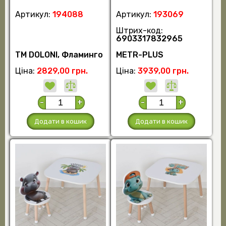
(шт)
Артикул:
194088
Артикул:
193069
Штрих-код:
6903317832965
TM DOLONI, Фламинго
METR-PLUS
Ціна:
2829,00 грн.
Ціна:
3939,00 грн.
-
+
-
+
Додати в кошик
Додати в кошик