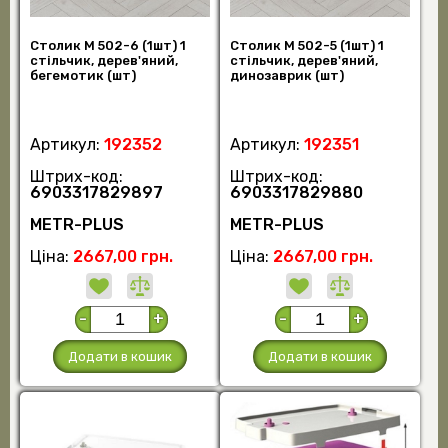
Столик M 502-6 (1шт) 1
Столик M 502-5 (1шт) 1
стільчик, дерев'яний,
стільчик, дерев'яний,
бегемотик (шт)
динозаврик (шт)
Артикул:
192352
Артикул:
192351
Штрих-код:
Штрих-код:
6903317829897
6903317829880
METR-PLUS
METR-PLUS
Ціна:
2667,00 грн.
Ціна:
2667,00 грн.
-
+
-
+
Додати в кошик
Додати в кошик