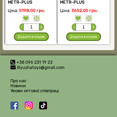
METR-PLUS
METR-PLUS
Ціна:
5198,00 грн.
Ціна:
3652,00 грн.
-
+
-
+
Додати в кошик
Додати в кошик
+38 096 231 19 22
illyushatoys@gmail.com
Про нас
Новини
Умови оптової співпраці