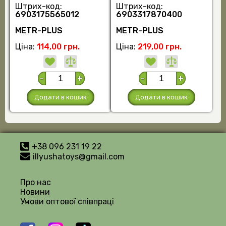
Штрих-код:
Штрих-код:
6903175565012
6903317870400
METR-PLUS
METR-PLUS
Ціна:
114,00 грн.
Ціна:
219,00 грн.
-
+
-
+
Додати в кошик
Додати в кошик
+38 096 231 19 22
illyushatoys@gmail.com
Про нас
Новини
Умови оптової співпраці