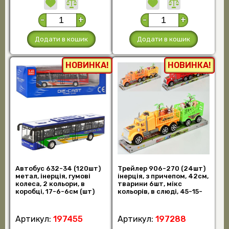
-
+
-
+
Додати в кошик
Додати в кошик
НОВИНКА!
НОВИНКА!
Автобус 632-34 (120шт)
Трейлер 906-270 (24шт)
метал, інерція, гумові
інерція, з причепом, 42см,
колеса, 2 кольори, в
тварини 6шт, мікс
коробці, 17-6-6см (шт)
кольорів, в слюді, 45-15-
9см (шт)
Артикул:
197455
Артикул:
197288