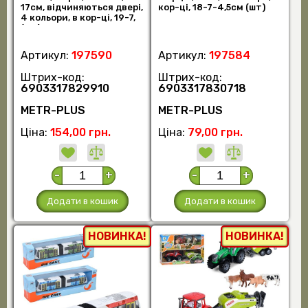
17см, відчиняються двері,
кор-ці, 18-7-4,5см (шт)
4 кольори, в кор-ці, 19-7,
(шт)
Артикул:
197590
Артикул:
197584
Штрих-код:
Штрих-код:
6903317829910
6903317830718
METR-PLUS
METR-PLUS
Ціна:
154,00 грн.
Ціна:
79,00 грн.
-
+
-
+
Додати в кошик
Додати в кошик
НОВИНКА!
НОВИНКА!