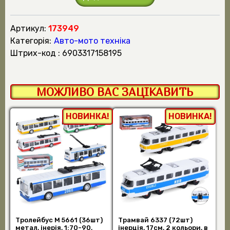
Артикул:
173949
Категорія:
Авто-мото техніка
штрих-код : 6903317158195
МОЖЛИВО ВАС ЗАЦІКАВИТЬ
НОВИНКА!
НОВИНКА!
Тролейбус M 5661 (36шт)
Трамвай 6337 (72шт)
метал, інерія, 1:70-90,
інерція, 17см, 2 кольори, в