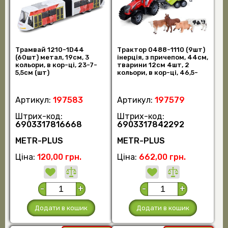
Трамвай 1210-1D44
Трактор 0488-1110 (9шт)
(60шт) метал, 19см, 3
інерція, з причепом, 44см,
кольори, в кор-ці, 23-7-
тварини 12см 4шт, 2
5,5см (шт)
кольори, в кор-ці, 46,5-
30-11 (шт)
Артикул:
197583
Артикул:
197579
Штрих-код:
Штрих-код:
6903317816668
6903317842292
METR-PLUS
METR-PLUS
Ціна:
120,00 грн.
Ціна:
662,00 грн.
-
+
-
+
Додати в кошик
Додати в кошик