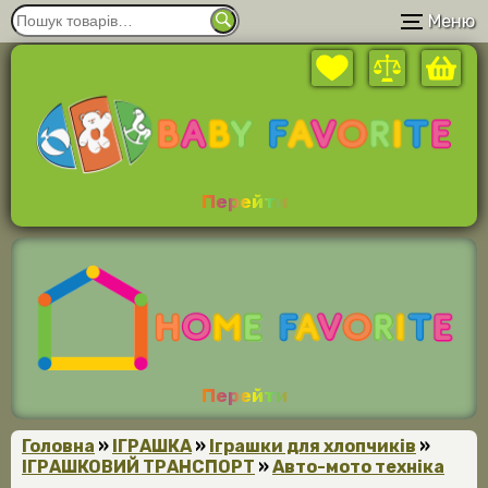
Меню
Перейти
Перейти
Головна
»
ІГРАШКА
»
Іграшки для хлопчиків
»
ІГРАШКОВИЙ ТРАНСПОРТ
»
Авто-мото техніка