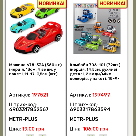
НОВИНКА!
НОВИНКА!
Машина 678-33A (360шт)
Комбайн 706-101 (72шт)
інерція, 13см, 4 види, у
інерція, 14,5см, рухливі
пакеті, 11-17-3,5см (шт)
деталі, 2 види/мікс
кольорів, у пакеті, 18-9-
9см (шт)
Артикул:
197521
Артикул:
197497
Штрих-код:
Штрих-код:
6903317852567
6903317863594
METR-PLUS
METR-PLUS
Ціна:
19,00 грн.
Ціна:
106,00 грн.