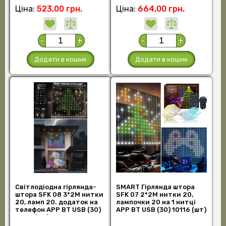
Ціна:
523,00 грн.
Ціна:
664,00 грн.
-
+
-
+
Додати в кошик
Додати в кошик
Світлодіодна гірлянда-
SMART Гірлянда штора
штора SFK 08 3*2M нитки
SFK 07 2*2M нитки 20,
20, ламп 20. додаток на
лампочки 20 на 1 нитці
телефон APP BT USB (30)
APP BT USB (30) 10116 (шт)
10117 (шт)