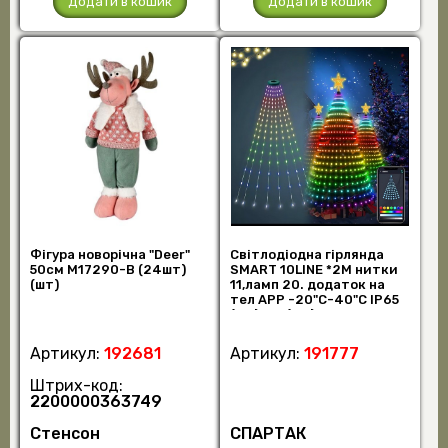
Додати в кошик
Додати в кошик
Фігура новорічна "Deer"
Світлодіодна гірлянда
50см M17290-B (24шт)
SMART 10LINE *2M нитки
(шт)
11,ламп 20. додаток на
тел APP -20"С-40"С IP65
(24) 101 (шт)
Артикул:
192681
Артикул:
191777
Штрих-код:
2200000363749
Стенсон
СПАРТАК