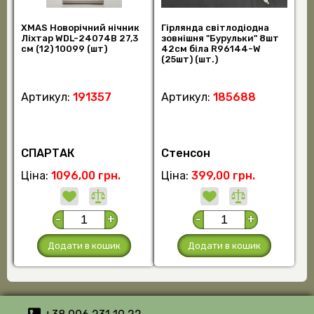
XMAS Новорічний нічник
Гірлянда світлодіодна
Ліхтар WDL-24074B 27,3
зовнішня "Бурульки" 8шт
см (12) 10099 (шт)
42см біла R96144-W
(25шт) (шт.)
Артикул:
191357
Артикул:
185688
СПАРТАК
Стенсон
Ціна:
1096,00 грн.
Ціна:
399,00 грн.
-
+
-
+
Додати в кошик
Додати в кошик