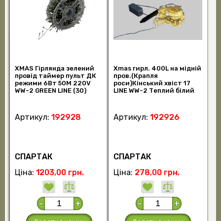
XMAS Гірлянда зелений
Xmas гирл. 400L на мідній
провід таймер пульт ДК
пров.(Крапля
режими 6Вт 50M 220V
роси)Кінський хвіст 17
WW-2 GREEN LINE (30)
LINE WW-2 Теплий білий
10142 (шт)
(100) 8118 (шт)
Артикул:
192928
Артикул:
192926
СПАРТАК
СПАРТАК
Ціна:
1203,00 грн.
Ціна:
278,00 грн.
-
+
-
+