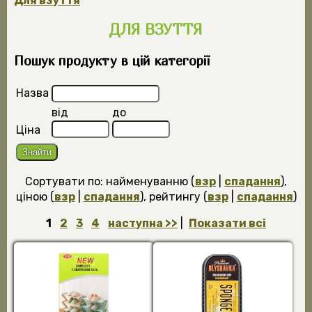
Для взуття
ДЛЯ ВЗУТТЯ
Пошук продукту в цій категорії
Назва
від
до
Ціна
Сортувати по: найменуванню (
взр
|
спадання
),
ціною (
взр
|
спадання
), рейтингу (
взр
|
спадання
)
1
2
3
4
наступна >>
|
Показати всі