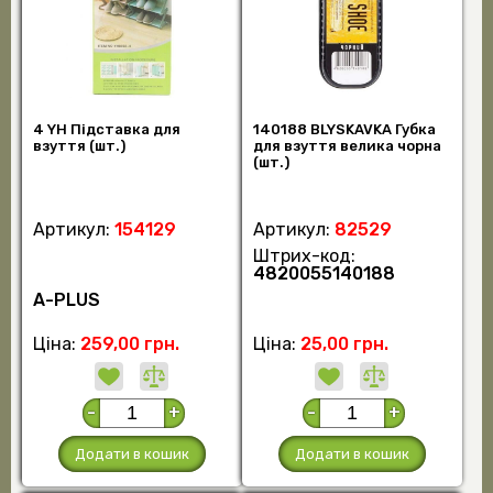
4 YH Підставка для
140188 BLYSKAVKA Губка
взуття (шт.)
для взуття велика чорна
(шт.)
Артикул:
154129
Артикул:
82529
Штрих-код:
4820055140188
А-PLUS
Ціна:
259,00 грн.
Ціна:
25,00 грн.
-
+
-
+
Додати в кошик
Додати в кошик