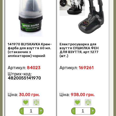
141970 BLYSKAVKA Крем-
Електросушарка для
фарба для взуття 60 мл.
взуття СУШИЛКА ФЕН
(стаканчик з
ДЛЯ ВЗУТТЯ, арт.1277
аплікатором) чорний
(шт.)
(шт.)
Артикул:
84023
Артикул:
169261
Штрих-код:
4820055141970
Ціна:
30,00 грн.
Ціна:
938,00 грн.
-
+
-
+