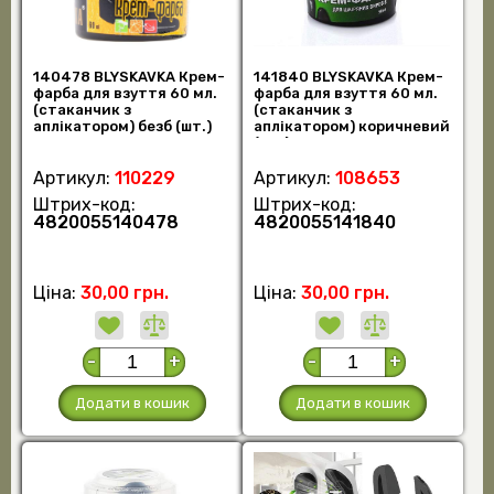
140478 BLYSKAVKA Крем-
141840 BLYSKAVKA Крем-
фарба для взуття 60 мл.
фарба для взуття 60 мл.
(стаканчик з
(стаканчик з
аплікатором) безб (шт.)
аплікатором) коричневий
(шт.)
Артикул:
110229
Артикул:
108653
Штрих-код:
Штрих-код:
4820055140478
4820055141840
Ціна:
30,00 грн.
Ціна:
30,00 грн.
-
+
-
+
Додати в кошик
Додати в кошик