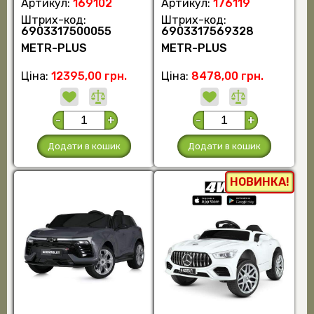
Артикул:
169102
Артикул:
176119
Штрих-код:
Штрих-код:
6903317500055
6903317569328
METR-PLUS
METR-PLUS
Ціна:
12395,00 грн.
Ціна:
8478,00 грн.
-
+
-
+
Додати в кошик
Додати в кошик
НОВИНКА!