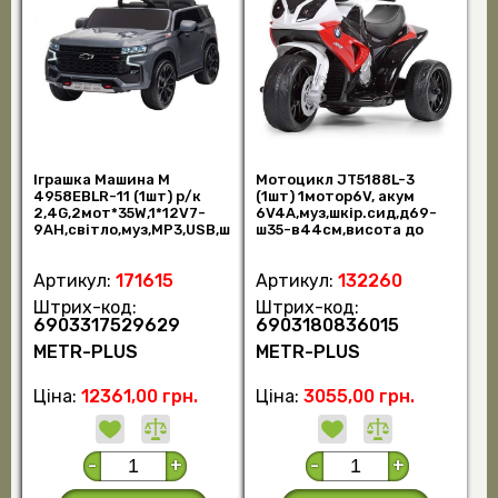
Іграшка Машина M
Мотоцикл JT5188L-3
4958EBLR-11 (1шт) р/к
(1шт) 1мотор6V, акум
2,4G,2мот*35W,1*12V7-
6V4A,муз,шкір.сид,д69-
9AH,світло,муз,MP3,USB,ш
ш35-в44см,висота до
кіра,EVA,TF,сі (шт.)
сид. 26см, червон- (шт.)
Артикул:
171615
Артикул:
132260
Штрих-код:
Штрих-код:
6903317529629
6903180836015
METR-PLUS
METR-PLUS
Ціна:
12361,00 грн.
Ціна:
3055,00 грн.
-
+
-
+