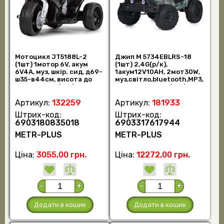
Мотоцикл JT5188L-2
Джип M 5734EBLRS-18
(1шт) 1мотор 6V, акум
(1шт) 2,4G(р/к),
6V4A, муз, шкір. сид, д69-
1акум12V10AH, 2мот30W,
ш35-в44см, висота до
муз,світло,bluetooth,MP3,
сид. 26см, ч (шт.)
USB,колесаEVA, (шт.)
Артикул:
132259
Артикул:
181933
Штрих-код:
Штрих-код:
6903180835018
6903317617944
METR-PLUS
METR-PLUS
Ціна:
3055,00 грн.
Ціна:
12272,00 грн.
-
+
-
+
Додати в кошик
Додати в кошик