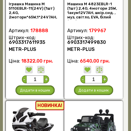
Іграшка Машина M
Машина M 4823EBLR-1
5110EBLR-11(24V) (1шт)
(1шт) 2,4G, 4мотори 25W,
2,4G,
1акум12V7AH, шкір.сид. ,
2мотори*65W,1*24V7AH,
муз, світло, EVA, білий
EVA, шкіра, музика, TF,
(шт.)
сірий (шт.)
Артикул:
178888
Артикул:
179967
Штрих-код:
Штрих-код:
6903317611935
6903317499830
METR-PLUS
METR-PLUS
Ціна:
18322,00 грн.
Ціна:
6540,00 грн.
-
+
-
+
Додати в кошик
Додати в кошик
НОВИНКА!