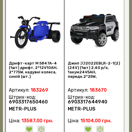
Дрифт-карт M 5847A-4
Джип JJ2022EBLR-2-1(2)
(1шт) дрифт, 2*12V10AH,
(24V) (1шт) 2,4G р/к,
2*775W, надувні колеса,
1акум24V5AH,
синій (шт.)
передн.2*25W,
задн.2*45W, USB,
BLUETOOTH, T (шт.)
Артикул:
183269
Артикул:
183670
Штрих-код:
Штрих-код:
6903317650460
6903317644940
METR-PLUS
METR-PLUS
Ціна:
13587,00 грн.
Ціна:
15104,00 грн.