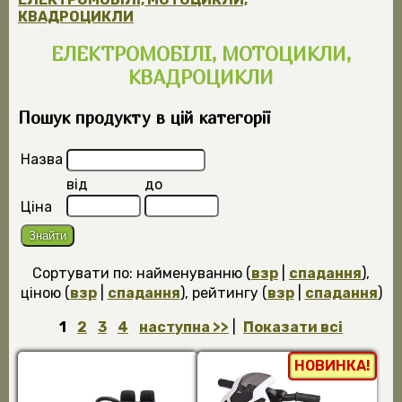
КВАДРОЦИКЛИ
ЕЛЕКТРОМОБІЛІ, МОТОЦИКЛИ,
КВАДРОЦИКЛИ
Пошук продукту в цій категорії
Назва
від
до
Ціна
Сортувати по: найменуванню (
взр
|
спадання
),
ціною (
взр
|
спадання
), рейтингу (
взр
|
спадання
)
1
2
3
4
наступна >>
|
Показати всі
НОВИНКА!