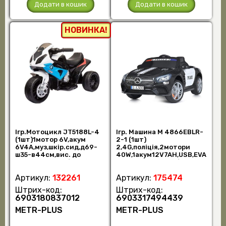
Додати в кошик
Додати в кошик
НОВИНКА!
Ігр.Мотоцикл JT5188L-4
Ігр. Машина M 4866EBLR-
(1шт)1мотор 6V,акум
2-1 (1шт)
6V4A,муз,шкір.сид,д69-
2,4G,поліція,2мотори
ш35-в44см,вис. до
40W,1акум12V7AH,USB,EVA
сид.26см,син-б (шт.)
,шкіра,муз,чорно-бі (шт.)
Артикул:
132261
Артикул:
175474
Штрих-код:
Штрих-код:
6903180837012
6903317494439
METR-PLUS
METR-PLUS