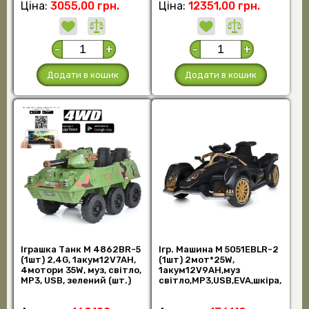
Ціна:
3055,00 грн.
Ціна:
12351,00 грн.
-
+
-
+
Додати в кошик
Додати в кошик
Іграшка Танк M 4862BR-5
Ігр. Машина M 5051EBLR-2
(1шт) 2,4G, 1акум12V7AH,
(1шт) 2мот*25W,
4мотори 35W, муз, світло,
1акум12V9AH,муз
MP3, USB, зелений (шт.)
свiтло,MP3,USB,EVA,шкiра,
чорний (шт.)