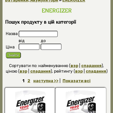
Батарейки, Акумулятори
»
ENERGIZER
ENERGIZER
Пошук продукту в цій категорії
Назва
від
до
Ціна
Сортувати по: найменуванню (
взр
|
спадання
),
ціною (
взр
|
спадання
), рейтингу (
взр
|
спадання
)
1
2
наступна >>
|
Показати всі