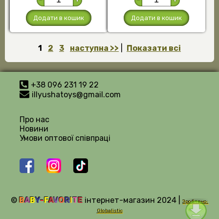
Додати в кошик
Додати в кошик
1
2
3
наступна >>
|
Показати всі
+38 096 231 19 22
illyushatoys@gmail.com
Про нас
Новини
Умови оптової співпраці
©
B
A
B
Y
-
F
A
V
O
R
I
T
E
інтернет-магазин 2024 |
Зроблено:
Globalistic