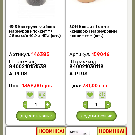
1515 Каструля глибока
3011 Ковшик 16 см з
мармурове покриття
кришкою і мармуровим
28см м/к 10,9 л NEW (шт.)
покриттям (шт.)
Артикул:
146385
Артикул:
159046
Штрих-код:
Штрих-код:
8400210151538
840021030118
А-PLUS
А-PLUS
Ціна:
1368,00 грн.
Ціна:
731,00 грн.
-
+
-
+
Додати в кошик
Додати в кошик
НОВИНКА!
НОВИНКА!