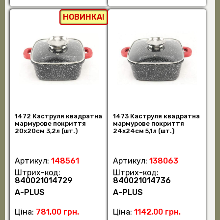
НОВИНКА!
1472 Каструля квадратна
1473 Каструля квадратна
мармурове покриття
мармурове покриття
20х20см 3,2л (шт.)
24х24см 5,1л (шт.)
Артикул:
148561
Артикул:
138063
Штрих-код:
Штрих-код:
840021014729
840021014736
А-PLUS
А-PLUS
Ціна:
781,00 грн.
Ціна:
1142,00 грн.