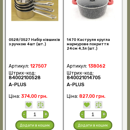
0528/0527 Набір ківшиків
1470 Каструля кругла
з ручкою 4шт (шт.)
мармурове покриття
24см 4,3л (шт.)
Артикул:
127507
Артикул:
138062
Штрих-код:
Штрих-код:
84002100528
840021014705
А-PLUS
А-PLUS
Ціна:
374,00 грн.
Ціна:
827,00 грн.
-
+
-
+
Додати в кошик
Додати в кошик