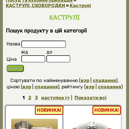
Посуд та Кухонне приладдя
»
КАСТРУЛІ, СКОВОРОДКИ
»
Каструлі
КАСТРУЛІ
Пошук продукту в цій категорії
Назва
від
до
Ціна
Сортувати по: найменуванню (
взр
|
спадання
),
ціною (
взр
|
спадання
), рейтингу (
взр
|
спадання
)
1
2
3
наступна >>
|
Показати всі
НОВИНКА!
НОВИНКА!