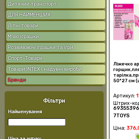
Дитячий транспорт
ДЛЯ НАЙМЕНШИХ
Літні товари
М'які іграшки
Розвиваючі іграшки та ігри
Спорт-Товари
Ліжечко а
Товари INTEX і надувні вироби
горщик,пл
тарілка,п
Бренди
50*27 см (
Артикул:
Фільтри
Штрих-ко
6935539
Найменування
7TOYS
Ціна:
376,
Ціна за штуку