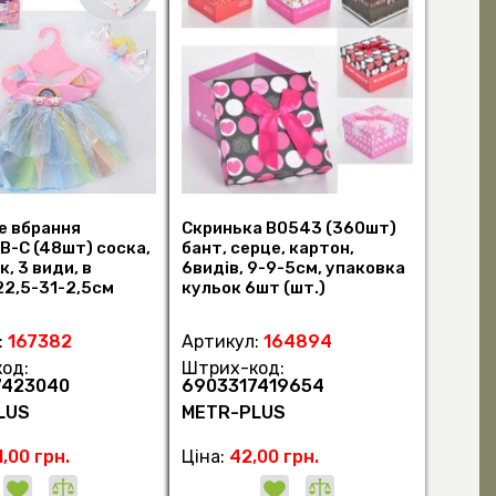
е вбрання
Скринька B0543 (360шт)
B-C (48шт) соска,
бант, серце, картон,
к, 3 види, в
6видів, 9-9-5см, упаковка
22,5-31-2,5см
кульок 6шт (шт.)
:
167382
Артикул:
164894
од:
Штрих-код:
7423040
6903317419654
LUS
METR-PLUS
,00 грн.
Ціна:
42,00 грн.