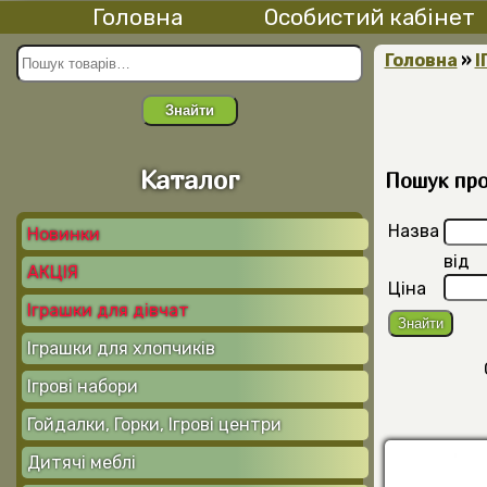
Головна
Особистий кабінет
Головна
»
І
Знайти
Каталог
Пошук прод
Назва
Новинки
від
АКЦІЯ
Ціна
Іграшки для дівчат
Іграшки для хлопчиків
Ігрові набори
Гойдалки, Горки, Ігрові центри
Дитячі меблі