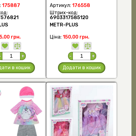
:
175887
Артикул:
176558
од:
Штрих-код:
7576821
6903317585120
LUS
METR-PLUS
5,00 грн.
Ціна:
150,00 грн.
-
+
-
+
дати в кошик
Додати в кошик