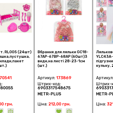
рт. RL005 (24шт)
Вбрання для ляльки GC18-
Ляльков
яшка,пустушка,
67AP-67BP-68AP (60шт)3
YLC43A-
рилади,пакет
види,на листі 28-23-1см
підгузни
шт.)
(шт.)
кульку, 
(шт.)
170541
Артикул:
173869
Артикул
д:
Штрих-код:
Штрих-к
680055
6903317548675
690331
METR-PLUS
METR-P
00 грн.
Ціна:
212,00 грн.
Ціна:
321