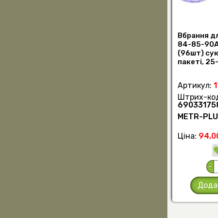
Вбрання д
84-85-90A
(96шт) сукн
пакеті, 25
Артикул:
Штрих-ко
69033175
METR-PL
Ціна:
94,0
-
Дода