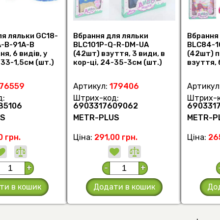
ля ляльки GC18-
Вбрання для ляльки
Вбрання
-B-91A-B
BLC101P-Q-R-DM-UA
BLC84-1
я, 6 видів, у
(42шт) взуття, 3 види, в
(42шт) п
-33-1,5см (шт.)
кор-ці, 24-35-3см (шт.)
взуття, 
кор-ці (ш
176559
Артикул:
179406
Артикул
д:
Штрих-код:
Штрих-к
85106
6903317609062
690331
US
METR-PLUS
METR-P
0 грн.
Ціна:
291,00 грн.
Ціна:
26
+
-
+
ти в кошик
Додати в кошик
До