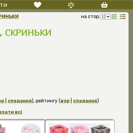
ти
КРИНЬКИ
на стор.
, СКРИНЬКИ
зр
|
спадання
), рейтингу (
взр
|
спадання
)
азати всі