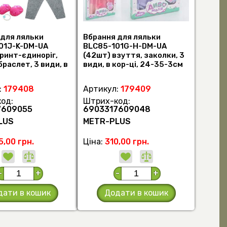
 для ляльки
Вбрання для ляльки
01J-K-DM-UA
BLC85-101G-H-DM-UA
ринт-єдиноріг,
(42шт) взуття, заколки, 3
браслет, 3 види, в
види, в кор-ці, 24-35-3см
т.)
(шт.)
:
179408
Артикул:
179409
од:
Штрих-код:
7609055
6903317609048
LUS
METR-PLUS
5,00 грн.
Ціна:
310,00 грн.
-
+
-
+
дати в кошик
Додати в кошик