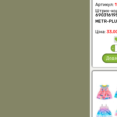
Артикул:
1
Штрих-ко
69031619
METR-PL
Ціна:
33,0
-
Дода