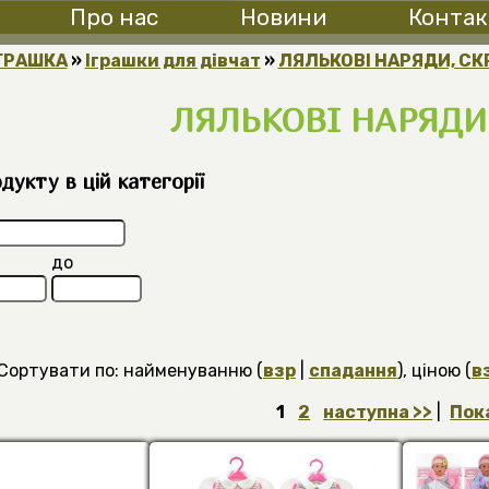
Про нас
Новини
Контак
ГРАШКА
»
Іграшки для дівчат
»
ЛЯЛЬКОВІ НАРЯДИ, С
ЛЯЛЬКОВІ НАРЯДИ
укту в цій категорії
до
Сортувати по: найменуванню (
взр
|
спадання
), ціною (
в
1
2
наступна >>
|
Пок