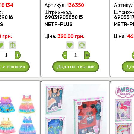
18134
Артикул:
136350
Артикул
д:
Штрих-код:
Штрих-к
59016
6903190385015
690331
US
METR-PLUS
METR-P
0 грн.
Ціна:
320,00 грн.
Ціна:
46
+
-
+
ти в кошик
Додати в кошик
До