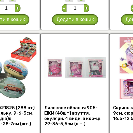
+
-
+
ти в кошик
Додати в кошик
До
D21825 (288шт)
Лялькове вбрання 905-
Скриньк
ульку, 9-6-3см,
EIKM (48шт) взуття,
9см, сюрп
дів)в
окуляри, 4 види, в кор-ці,
16,5-12,
-28-7см (шт.)
29-36-5,5см (шт.)