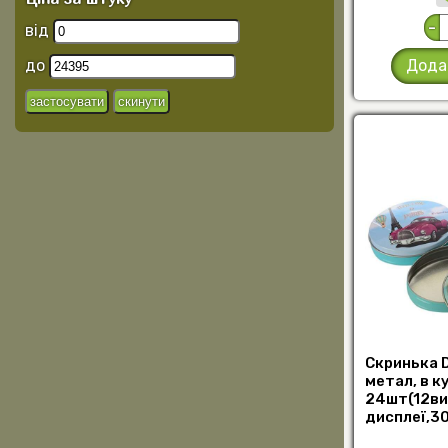
-
від
до
Дода
Скринька 
метал, в к
24шт(12ви
дисплеї,30