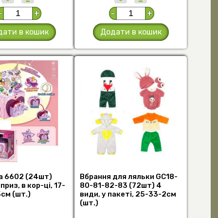
-
+
-
+
дати в кошик
Додати в кошик
а 6602 (24шт)
Вбрання для ляльки GC18-
риз, в кор-ці, 17-
80-81-82-83 (72шт) 4
5см (шт.)
види, у пакеті, 25-33-2см
(шт.)