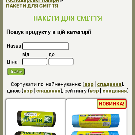
Господарські товари
»
ПАКЕТИ ДЛЯ СМІТТЯ
ПАКЕТИ ДЛЯ СМІТТЯ
Пошук продукту в цій категорії
Назва
від
до
Ціна
Сортувати по: найменуванню (
взр
|
спадання
),
ціною (
взр
|
спадання
), рейтингу (
взр
|
спадання
)
НОВИНКА!