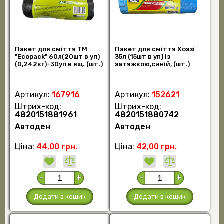
Пакет для сміття ТМ
Пакет для сміття Хоззі
"Ecopack" 60л(20шт в уп)
35л (15шт в уп) із
(0,242кг)-30уп в ящ. (шт.)
затяжкою,синій, (шт.)
Артикул:
167916
Артикул:
152621
Штрих-код:
Штрих-код:
4820151881961
4820151880742
Автоден
Автоден
Ціна:
44,00 грн.
Ціна:
42,00 грн.
-
+
-
+
Додати в кошик
Додати в кошик