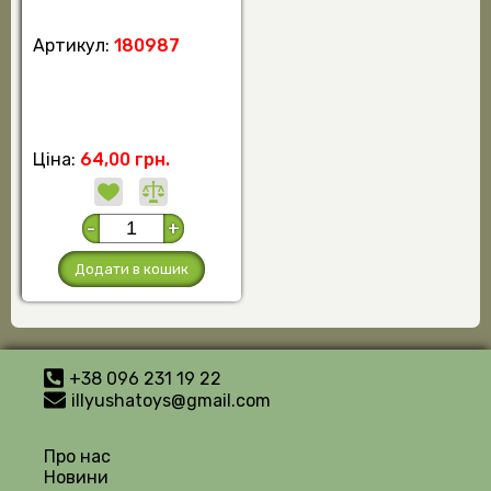
Артикул:
180987
Ціна:
64,00 грн.
-
+
Додати в кошик
+38 096 231 19 22
illyushatoys@gmail.com
Про нас
Новини