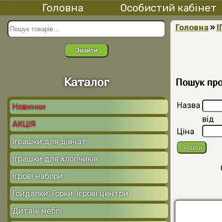
Головна
Особистий кабінет
Головна
»
І
Знайти
Каталог
Пошук прод
Назва
Новинки
від
АКЦІЯ
Ціна
Іграшки для дівчат
Іграшки для хлопчиків
Ігрові набори
Гойдалки, Горки, Ігрові центри
Дитячі меблі