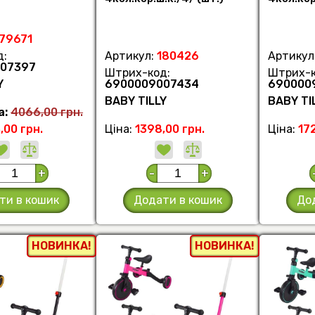
179671
д:
Артикул:
180426
Артикул
07397
Штрих-код:
Штрих-к
Y
6900009007434
690000
BABY TILLY
BABY TI
а:
4066,00 грн.
,00 грн.
Ціна:
1398,00 грн.
Ціна:
172
+
-
+
ти в кошик
Додати в кошик
До
НОВИНКА!
НОВИНКА!