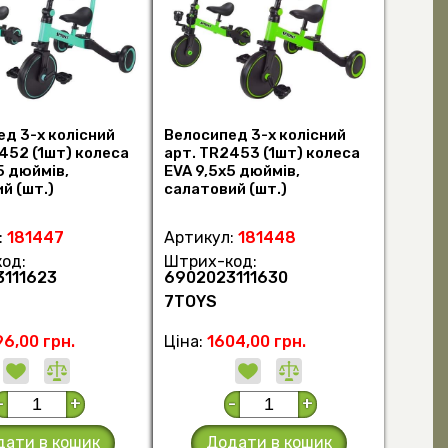
д 3-х колісний
Велосипед 3-х колісний
452 (1шт) колеса
арт. TR2453 (1шт) колеса
5 дюймів,
EVA 9,5х5 дюймів,
й (шт.)
салатовий (шт.)
:
181447
Артикул:
181448
од:
Штрих-код:
111623
6902023111630
7TOYS
96,00 грн.
Ціна:
1604,00 грн.
-
+
-
+
дати в кошик
Додати в кошик