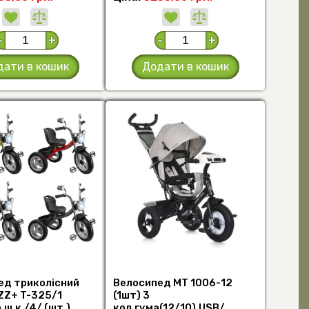
-
+
-
+
дати в кошик
Додати в кошик
ед триколісний
Велосипед MT 1006-12
ZZ+ T-325/1
(1шт) 3
.ш.к./4/ (шт.)
кол.гума(12/10),USB/