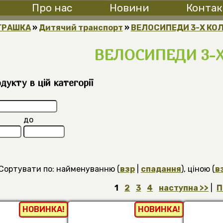
Про нас
Новини
Контак
ГРАШКА
»
Дитячий транспорт
»
ВЕЛОСИПЕДИ 3-Х КОЛ
ВЕЛОСИПЕДИ 3-Х
укту в цій категорії
до
Сортувати по: найменуванню (
взр
|
спадання
), ціною (
в
1
2
3
4
наступна >>
|
П
НОВИНКА!
НОВИНКА!