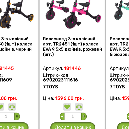
3-х колісний
Велосипед 3-х колісний
Велосипе
0 (1шт) колеса
арт. TR2451 (1шт) колеса
арт. TR2
дюймів, чорний
EVA 9,5х5 дюймів, рожевий
EVA 9,5х
(шт.)
бірюзови
181445
Артикул:
181446
Артикул
д:
Штрих-код:
Штрих-к
11609
6902023111616
6902023
7TOYS
7TOYS
,00 грн.
Ціна:
1596,00 грн.
Ціна:
15
+
-
+
ти в кошик
Додати в кошик
До