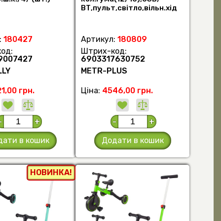
ВТ,пульт,світло,вільн.хід
коліс,гальма,підшипн.,беж
(шт.)
:
180427
Артикул:
180809
од:
Штрих-код:
9007427
6903317630752
LLY
METR-PLUS
1,00 грн.
Ціна:
4546,00 грн.
-
+
-
+
дати в кошик
Додати в кошик
НОВИНКА!