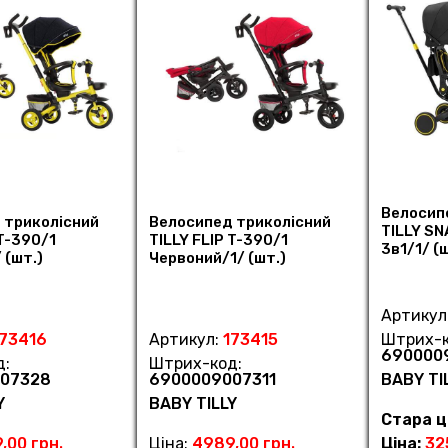
Велосип
 триколісний
Велосипед триколісний
TILLY SN
 T-390/1
TILLY FLIP T-390/1
3в1/1/ (
 (шт.)
Червоний/1/ (шт.)
Артикул
173416
Артикул:
173415
Штрих-к
690000
д:
Штрих-код:
07328
6900009007311
BABY TI
Y
BABY TILLY
Стара ц
,00 грн.
Ціна:
4989,00 грн.
Ціна:
32