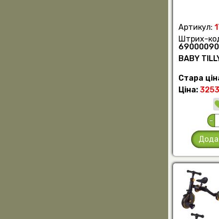
Артикул:
Штрих-ко
69000090
BABY TILL
Стара цін
Ціна:
3253
-
Дода