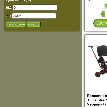
від
-
до
Дода
Велосипед
TILLY SNAP
Червоний/1