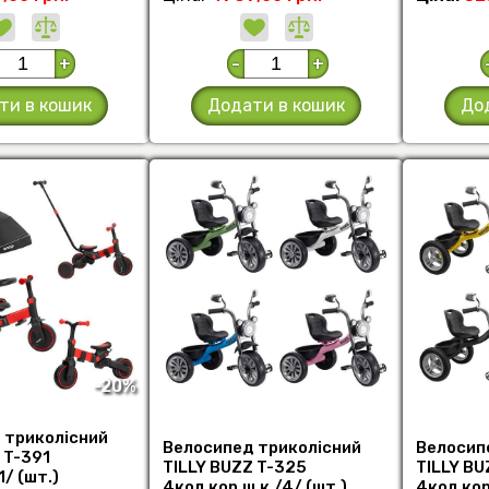
+
-
+
ти в кошик
Додати в кошик
До
-20%
 триколісний
Велосипед триколісний
Велосип
 T-391
TILLY BUZZ T-325
TILLY BU
/ (шт.)
4кол.кор.ш.к./4/ (шт.)
4кол.кор