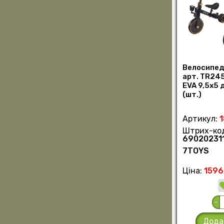
Велосипед 
арт. TR245
EVA 9,5х5 
(шт.)
Артикул:
Штрих-ко
69020231
7TOYS
Ціна:
1596
-
Дода