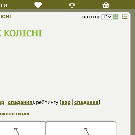
ти
ІСНІ
на стор.
 КОЛІСНІ
зр
|
спадання
), рейтингу (
взр
|
спадання
)
оказати всі