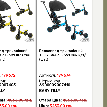
-20%
-20%
ед триколісний
Велосипед триколісний
AP T-391 Жовтий
TILLY SNAP T-391 Синій/1/
шт.)
(шт.)
:
179672
Артикул:
179674
од:
Штрих-код:
9007403
6900009007410
LLY
BABY TILLY
іна:
4066,00 грн.
Стара ціна:
4066,00 грн.
53,00 грн.
Ціна:
3253,00 грн.