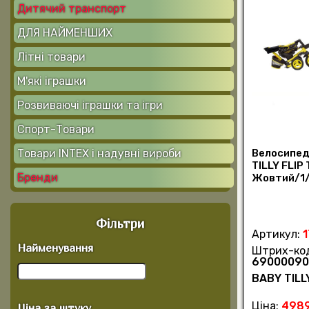
Дитячий транспорт
ДЛЯ НАЙМЕНШИХ
Літні товари
М'які іграшки
Розвиваючі іграшки та ігри
Спорт-Товари
Велосипед
Товари INTEX і надувні вироби
TILLY FLIP
Бренди
Жовтий/1/
Фільтри
Артикул:
Найменування
Штрих-ко
69000090
BABY TILL
Ціна:
4989
Ціна за штуку