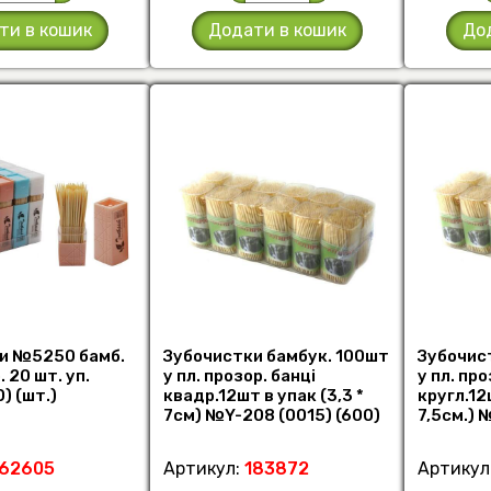
ти в кошик
Додати в кошик
До
и №5250 бамб.
Зубочистки бамбук. 100шт
Зубочис
 20 шт. уп.
у пл. прозор. банці
у пл. про
) (шт.)
квадр.12шт в упак (3,3 *
кругл.12ш
7см) №Y-208 (0015) (600)
7,5см.) 
(шт.)
(600) (шт
162605
Артикул:
183872
Артикул