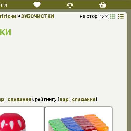
ти
гігієни
»
ЗУБОЧИСТКИ
на стор.
КИ
зр
|
спадання
), рейтингу (
взр
|
спадання
)