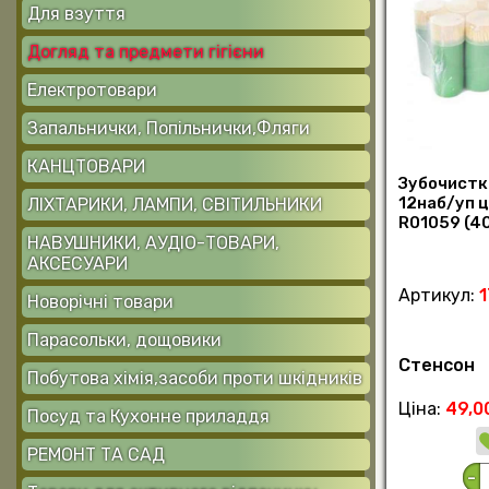
Для взуття
Догляд та предмети гігієни
Електротовари
Запальнички, Попільнички,Фляги
КАНЦТОВАРИ
Зубочистк
12наб/уп ц
ЛІХТАРИКИ, ЛАМПИ, СВІТИЛЬНИКИ
R01059 (40
НАВУШНИКИ, АУДІО-ТОВАРИ,
АКСЕСУАРИ
Артикул:
Новорічні товари
Парасольки, дощовики
Стенсон
Побутова хімія,засоби проти шкідників
Ціна:
49,0
Посуд та Кухонне приладдя
РЕМОНТ ТА САД
-