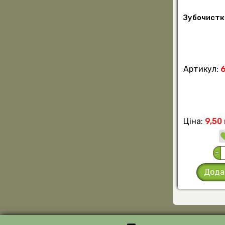
Зубочистки
Артикул:
Ціна:
9,50 
-
Дода