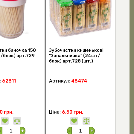
тки баночка 150
Зубочистки кишенькові
/блок) арт.729
"Запальничка" (24шт/
блок) арт.728 (шт.)
:
62811
Артикул:
48474
0 грн.
Ціна:
6,50 грн.
-
+
-
+