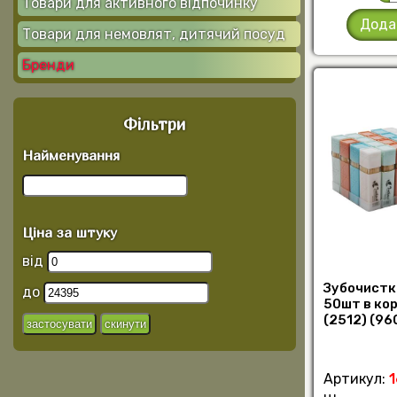
Товари для активного відпочинку
Дода
Товари для немовлят, дитячий посуд
Бренди
Фільтри
Найменування
Ціна за штуку
від
Зубочистк
до
50шт в кор.
(2512) (960
Артикул: