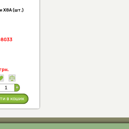
 Х8А (шт.)
68033
грн.
+
ти в кошик