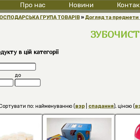
Про нас
Новини
Контак
ОСПОДАРСЬКА ГРУПА ТОВАРІВ
»
Догляд та предмети 
ЗУБОЧИСТ
укту в цій категорії
до
Сортувати по: найменуванню (
взр
|
спадання
), ціною (
в