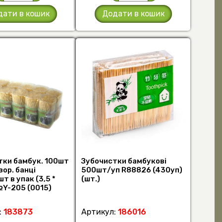
дати в кошик
Додати в кошик
тки бамбук. 100шт
Зубочистки бамбукові
зор. банці
500шт/уп R88826 (430уп)
т в упак (3,5 *
(шт.)
№Y-205 (0015)
.)
:
183873
Артикул:
186016