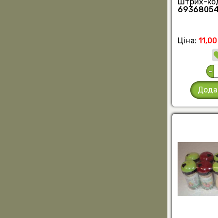
Штрих-ко
69368054
Ціна:
11,00
-
Дода