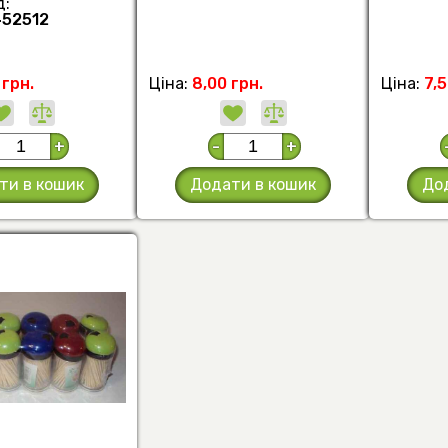
д:
52512
 грн.
Ціна:
8,00 грн.
Ціна:
7,5
+
-
+
ти в кошик
Додати в кошик
До