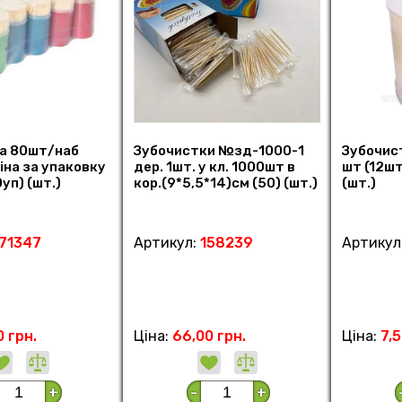
а 80шт/наб
Зубочистки №зд-1000-1
Зубочис
іна за упаковку
дер. 1шт. у кл. 1000шт в
шт (12шт
уп) (шт.)
кор.(9*5,5*14)см (50) (шт.)
(шт.)
171347
Артикул:
158239
Артикул
0 грн.
Ціна:
66,00 грн.
Ціна:
7,5
+
-
+