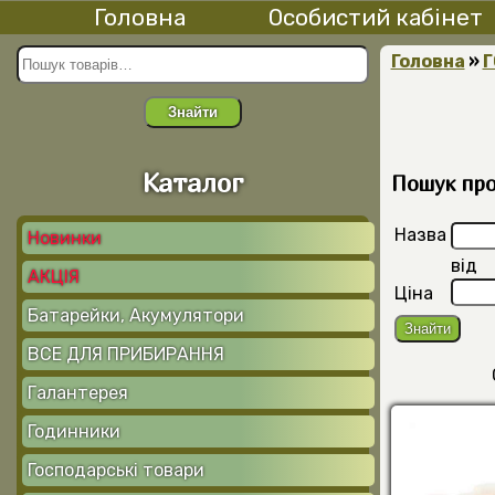
Головна
Особистий кабінет
Головна
»
Г
Знайти
Каталог
Пошук прод
Назва
Новинки
від
АКЦІЯ
Ціна
Батарейки, Акумулятори
ВСЕ ДЛЯ ПРИБИРАННЯ
Галантерея
Годинники
Господарські товари