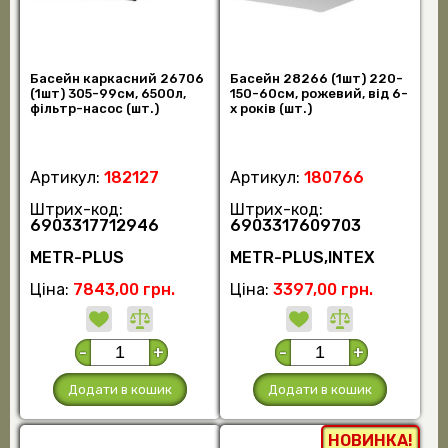
Басейн каркасний 26706
Басейн 28266 (1шт) 220-
(1шт) 305-99см, 6500л,
150-60см, рожевий, вiд 6-
фільтр-насос (шт.)
х рокiв (шт.)
Артикул:
182127
Артикул:
180766
Штрих-код:
Штрих-код:
6903317712946
6903317609703
METR-PLUS
METR-PLUS,INTEX
Ціна:
7843,00 грн.
Ціна:
3397,00 грн.
-
+
-
+
Додати в кошик
Додати в кошик
НОВИНКА!