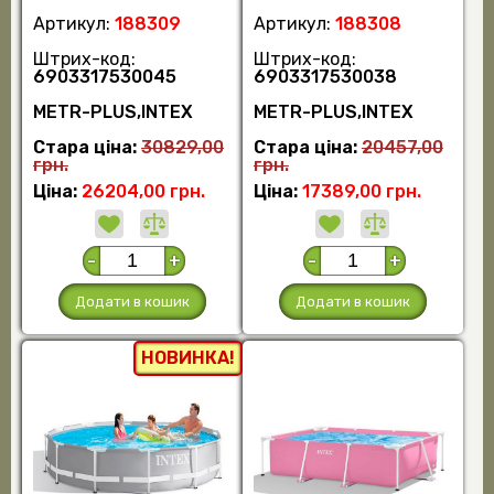
Артикул:
188309
Артикул:
188308
Штрих-код:
Штрих-код:
6903317530045
6903317530038
METR-PLUS,INTEX
METR-PLUS,INTEX
Стара ціна:
30829,00
Стара ціна:
20457,00
грн.
грн.
Ціна:
26204,00 грн.
Ціна:
17389,00 грн.
-
+
-
+
Додати в кошик
Додати в кошик
НОВИНКА!