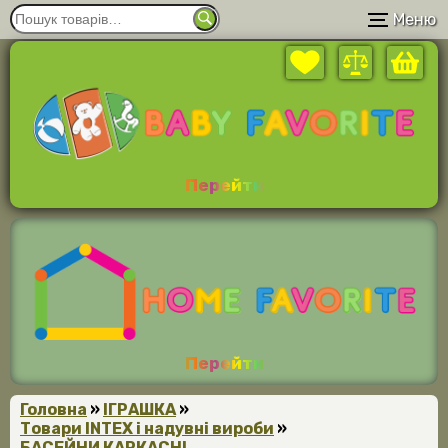
Меню
Перейти
Перейти
Головна
»
ІГРАШКА
»
Товари INTEX і надувні вироби
»
БАСЕЙНИ КАРКАСНІ