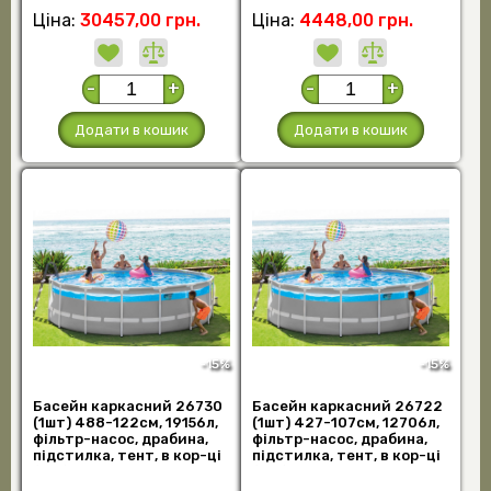
Ціна:
30457,00 грн.
Ціна:
4448,00 грн.
-
+
-
+
Додати в кошик
Додати в кошик
-15%
-15%
Басейн каркасний 26730
Басейн каркасний 26722
(1шт) 488-122см, 19156л,
(1шт) 427-107см, 12706л,
фільтр-насос, драбина,
фільтр-насос, драбина,
підстилка, тент, в кор-ці
підстилка, тент, в кор-ці
(шт.)
(шт.)