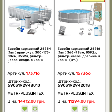
Басейн каркасний 26784
Басейн каркасний 26716
(1шт) прямокут, 300-175-
(1шт) 366-99см, 8592л,
80см, 3539л, фільтр-
фільтр-насос, драбина, в
насос, сходи, в кор-ці
кор-ці (шт.)
(шт.)
Артикул:
173716
Артикул:
157366
Штрих-код:
Штрих-код:
6903192948010
6903192942018
METR-PLUS,INTEX
METR-PLUS,INTEX
Ціна:
14412,00 грн.
Ціна:
11294,00 грн.