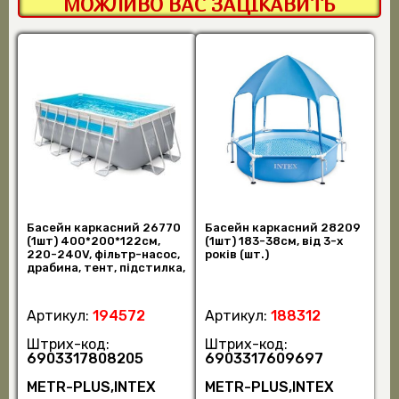
МОЖЛИВО ВАС ЗАЦІКАВИТЬ
Басейн каркасний 26770
Басейн каркасний 28209
(1шт) 400*200*122см,
(1шт) 183-38см, від 3-х
220-240V, фільтр-насос,
років (шт.)
драбина, тент, підстилка,
в кор- (шт)
Артикул:
194572
Артикул:
188312
Штрих-код:
Штрих-код:
6903317808205
6903317609697
METR-PLUS,INTEX
METR-PLUS,INTEX