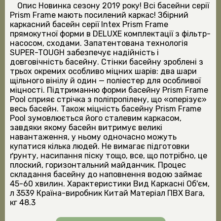
Опис Новинка сезону 2019 року! Всі басейни серії
Prism Frame мають посилений каркас! Збірний
каркасний басейн серії Intex Prism Frame
прямокутної форми в DELUXE комплектації з фільтр-
насосом, сходами. Запатентована технологія
SUPER-TOUGH забезпечує надійність і
довговічність басейну. Стінки басейну зроблені з
трьох окремих особливо міцних шарів: два шари
щільного вінілу й один — поліестер для особливої
міцності. Підтриманню форми басейну Prism Frame
Pool сприяє стрічка з поліпропілену, що «оперізує»
весь басейн. Також міцність басейну Prism Frame
Pool зумовлюється його сталевим каркасом,
завдяки якому басейн витримує великі
навантаження, у ньому одночасно можуть
купатися кілька людей. Не вимагає підготовки
ґрунту, насипання піску тощо, все, що потрібно, це
плоский, горизонтальний майданчик. Процес
складання басейну до наповнення водою займає
45-60 хвилин. Характеристики Вид Каркасні Об'єм,
л 3539 Країна-виробник Китай Матеріал ПВХ Вага,
кг 48.3