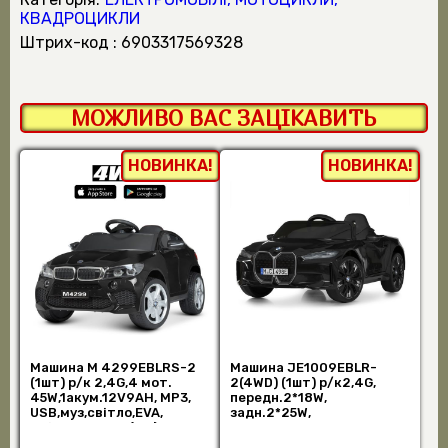
КВАДРОЦИКЛИ
штрих-код : 6903317569328
МОЖЛИВО ВАС ЗАЦІКАВИТЬ
НОВИНКА!
НОВИНКА!
Машина M 4299EBLRS-2
Машина JE1009EBLR-
(1шт) р/к 2,4G,4 мот.
2(4WD) (1шт) р/к2,4G,
45W,1акум.12V9AH, MP3,
передн.2*18W,
USB,муз,світло,EVA,
задн.2*25W,
шкір.сид. ,фар (шт)
1акум12V7AH,колесаEVA,
шкіра, чорн (шт)