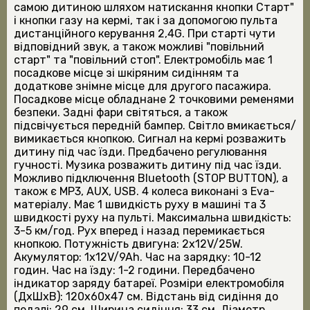
самою дитиною шляхом натискання кнопки Старт"
і кнопки газу на кермі, так і за допомогою пульта
дистанційного керування 2,4G. При старті чути
відповідний звук, а також можливі "повільний
старт" та "повільний стоп". Електромобіль має 1
посадкове місце зі шкіряним сидінням та
додаткове знімне місце для другого пасажира.
Посадкове місце обладнане 2 точковими ременями
безпеки. Задні фари світяться, а також
підсвічується передній бампер. Світло вмикається/
вимикається кнопкою. Сигнал на кермі розважить
дитину під час їзди. Предбачено регулювання
гучності. Музика розважить дитину під час їзди.
Можливо підключення Bluetooth (STOP BUTTON), а
також є MP3, AUX, USB. 4 колеса виконані з Eva-
матеріалу. Має 1 швидкість руху в машині та 3
швидкості руху на пульті. Максимальна швидкість:
3-5 км/год. Рух вперед і назад перемикається
кнопкою. Потужність двигуна: 2х12V/25W.
Акумулятор: 1х12V/9Ah. Час на зарядку: 10-12
годин. Час на їзду: 1-2 години. Передбачено
індикатор заряду батареї. Розміри електромобіля
(ДхШхВ): 120х60х47 см. Відстань від сидіння до
педалі: 29 см. Ширина сидіння: 33 см. Діаметр