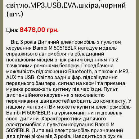
свiтло,MP3,USB,EVA,шкiра,чорний
(шт.)
8478,00 грн.
Ціна:
Від 3 років Дитячий електромобіль з пультом
керування Bambi M 5051EBLR нагадує модель
справжнього автомобіля та обладнаний
посадковим місцем зі шкіряним сидінням та 2
точковими ременями безпеки. Передбачена
можливість підключення Bluetooth, а також є MP3,
AUX та USB. Світло задніх фар, підсвічування
переднього бампера, сигнал на кермі та приємна
музика розважать дитину під час їзди. Пульт
дистанційного керування з можливістю
перемикання швидкостей входить до комплекту. У
нашому магазині Ви можете купити електромобіль
Bambi M 5051EBLR та урізноманітнити дозвілля
своєї дитини. Характеристики дитячого
електромобіля з пультом керування Bambi M
5051EBLR: Дитячий електромобіль призначений
для дітей віком від 3 років. Наводиться в рух як