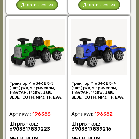
Додати в кошик
Додати в кошик
Трактор M 6346ER-5
Трактор M 6346ER-4
(1шт) р/к, з причепом,
(1шт) р/к, з причепом,
1*6V7AH, 1*25W, USB,
1*6V7AH, 1*25W, USB,
BLUETOOTH, MP3, TF, EVA,
BLUETOOTH, MP3, TF, EVA,
музика, світ (шт)
музика, світ (шт)
Артикул:
196353
Артикул:
196352
Штрих-код:
Штрих-код:
6903317839223
6903317839216
METR-PLUS
METR-PLUS