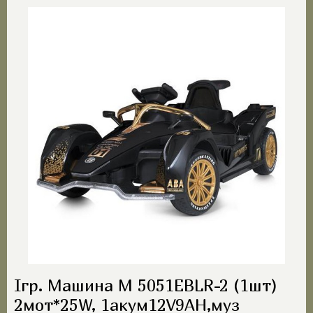
Ігр. Машина M 5051EBLR-2 (1шт)
2мот*25W, 1акум12V9AH,муз