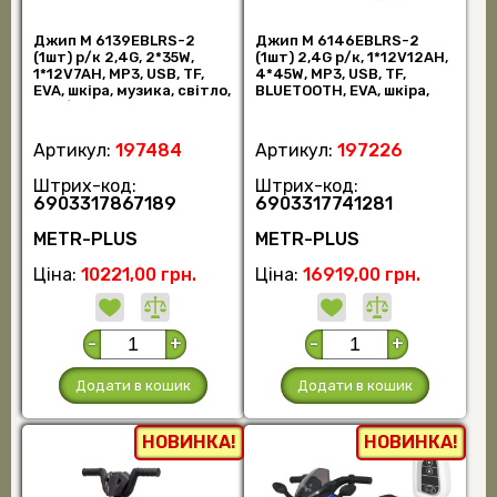
Джип M 6139EBLRS-2
Джип M 6146EBLRS-2
(1шт) р/к 2,4G, 2*35W,
(1шт) 2,4G р/к, 1*12V12AH,
1*12V7AH, MP3, USB, TF,
4*45W, MP3, USB, TF,
EVA, шкіра, музика, світло,
BLUETOOTH, EVA, шкіра,
фарб.ч (шт)
музика, св (шт)
Артикул:
197484
Артикул:
197226
Штрих-код:
Штрих-код:
6903317867189
6903317741281
METR-PLUS
METR-PLUS
Ціна:
10221,00 грн.
Ціна:
16919,00 грн.
-
+
-
+
Додати в кошик
Додати в кошик
НОВИНКА!
НОВИНКА!