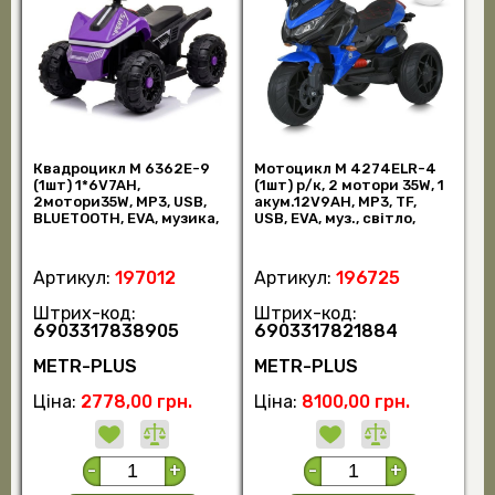
Квадроцикл M 6362E-9
Мотоцикл M 4274ELR-4
(1шт) 1*6V7AH,
(1шт) р/к, 2 мотори 35W, 1
2мотори35W, MP3, USB,
акум.12V9AH, MP3, TF,
BLUETOOTH, EVA, музика,
USB, EVA, муз., світло,
світло, фіолетовий (шт)
шкір.с (шт)
Артикул:
197012
Артикул:
196725
Штрих-код:
Штрих-код:
6903317838905
6903317821884
METR-PLUS
METR-PLUS
Ціна:
2778,00 грн.
Ціна:
8100,00 грн.
-
+
-
+