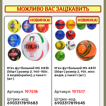
МОЖЛИВО ВАС ЗАЦІКАВИТЬ
НОВИНКА!
НОВИНКА!
М'яч футбольний MS 4835
М'яч футбольний MS 4831
(50шт) розмір 2, 140-150г,
(50шт) розмір 2, 90г, мікс
6 видів(країни), у пакеті
видів, у пакеті (шт)
(шт)
Артикул:
197518
Артикул:
197517
Штрих-код:
Штрих-код:
6903317819683
6903317819645