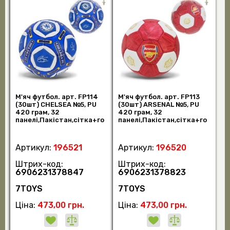
М'яч футбол. арт. FP114
М'яч футбол. арт. FP113
(30шт) CHELSEA №5, PU
(30шт) ARSENAL №5, PU
420 грам, 32
420 грам, 32
панелі,Пакістан,сітка+го
панелі,Пакістан,сітка+го
лка у комплекті (шт)
лка у комплекті (шт)
Артикул:
196521
Артикул:
196520
Штрих-код:
Штрих-код:
6906231378847
6906231378823
7TOYS
7TOYS
Ціна:
473,00 грн.
Ціна:
473,00 грн.