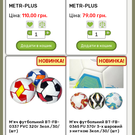
METR-PLUS
METR-PLUS
Ціна:
110,00 грн.
Ціна:
79,00 грн.
-
+
-
+
Додати в кошик
Додати в кошик
НОВИНКА!
НОВИНКА!
М'яч футбольний BT-FB-
М'яч футбольний BT-FB-
0337 PVC 320г 3кол./30/
0365 PU 370г 3-х шаровий
(шт)
з ниткою 3кол./30/ (шт)