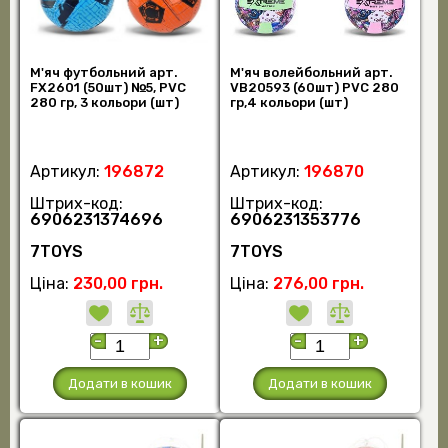
М'яч футбольний арт.
М'яч волейбольний арт.
FX2601 (50шт) №5, PVC
VB20593 (60шт) PVC 280
280 гр, 3 кольори (шт)
гр,4 кольори (шт)
Артикул:
196872
Артикул:
196870
Штрих-код:
Штрих-код:
6906231374696
6906231353776
7TOYS
7TOYS
Ціна:
230,00 грн.
Ціна:
276,00 грн.
-
+
-
+
Додати в кошик
Додати в кошик