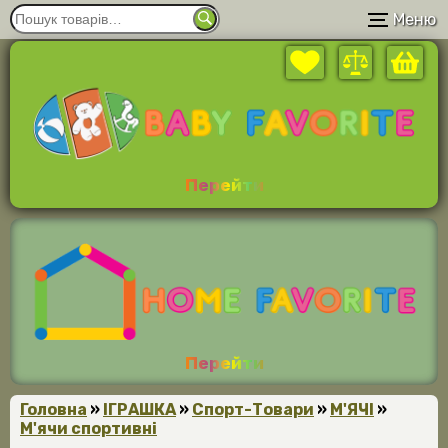
Меню
Перейти
Перейти
Головна
»
ІГРАШКА
»
Спорт-Товари
»
М'ЯЧІ
»
М'ячи спортивні