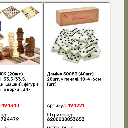
109 (20шт)
Доміно 5008B (40шт)
і, 33,5-33,5,
28шт, у пеналі, 18-4-6см
и, шашки), фігури
(шт)
, в кор-ці, 34-
 (шт)
:
194340
Артикул:
194221
од:
Штрих-код:
7784479
6200000053653