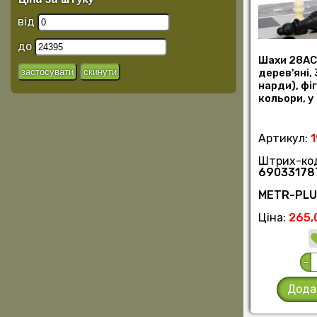
від
до
Шахи 28AC
дерев'яні,
нарди), фі
кольори, у 
3,5см (шт)
Артикул:
Штрих-ко
69033178
METR-PL
Ціна:
265,
-
Дода