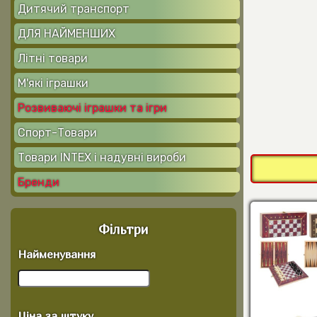
Дитячий транспорт
ДЛЯ НАЙМЕНШИХ
Літні товари
М'які іграшки
Розвиваючі іграшки та ігри
Спорт-Товари
Товари INTEX і надувні вироби
Бренди
Фільтри
Найменування
Ціна за штуку