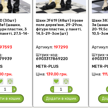
D (30шт)
Шахи JF619 (48шт) ігрове
Шахи 383
 3в1 (шашки,
поле дерев'яне, 29-29см,
3в (шашк
гури пластик, 3
фігури пластик, у пакеті,
20-19,5см
пакеті, 27,5-14-
14,5-29-3см (шт)
10,5-3см
197593
Артикул:
197290
Артикул
д:
Штрих-код:
Штрих-к
79939
6903317869220
690331
US
METR-PLUS
METR-P
00 грн.
Ціна:
139,00 грн.
Ціна:
111
+
-
+
ти в кошик
Додати в кошик
До