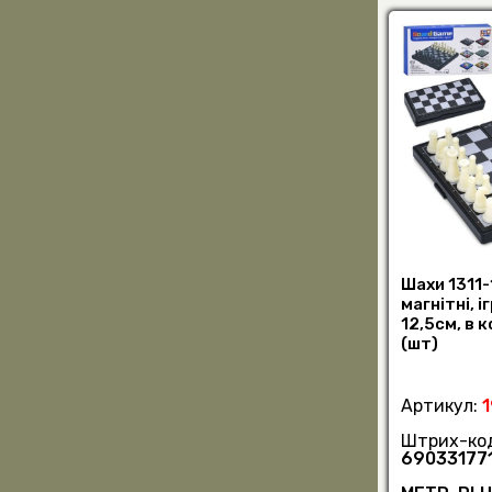
Шахи 1311-
магнітні, і
12,5см, в к
(шт)
Артикул:
Штрих-ко
69033177