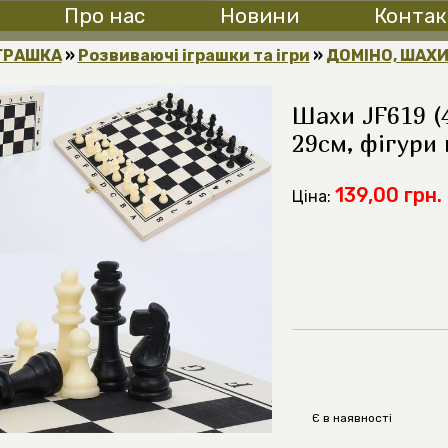
Про нас
Новини
Контак
ГРАШКА
»
Розвиваючі іграшки та ігри
»
ДОМІНО, ШАХ
Шахи JF619 (4
29см, фігури 
139,00 грн.
Ціна:
Є в наявності