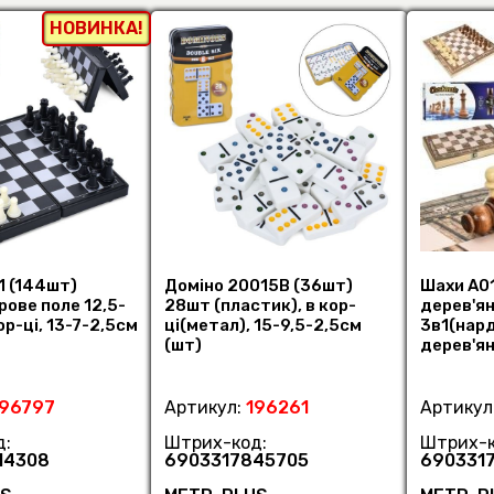
НОВИНКА!
1 (144шт)
Доміно 20015B (36шт)
Шахи A0
грове поле 12,5-
28шт (пластик), в кор-
дерев'ян
ор-ці, 13-7-2,5см
ці(метал), 15-9,5-2,5см
3в1(нард
(шт)
дерев'яні
17,5-4см
196797
Артикул:
196261
Артикул
д:
Штрих-код:
Штрих-к
14308
6903317845705
690331