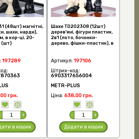
1 (48шт) магнітні,
Шахи TD202308 (12шт)
и, шахи, нарди),
дерев'яні, фігури пластик,
, в кор-ці, 20-
2в1 (лото, бочонки-
 (шт)
дерево, фішки-пластик), в
кор-ці, (шт)
:
197289
Артикул:
197106
од:
Штрих-код:
7870363
6903317656004
LUS
METR-PLUS
,00 грн.
Ціна:
638,00 грн.
-
+
-
+
дати в кошик
Додати в кошик