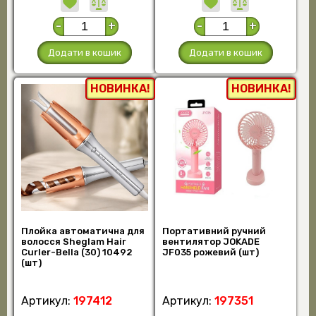
-
+
-
+
Додати в кошик
Додати в кошик
НОВИНКА!
НОВИНКА!
Плойка автоматична для
Портативний ручний
волосся Sheglam Hair
вентилятор JOKADE
Curler-Bella (30) 10492
JF035 рожевий (шт)
(шт)
Артикул:
197412
Артикул:
197351