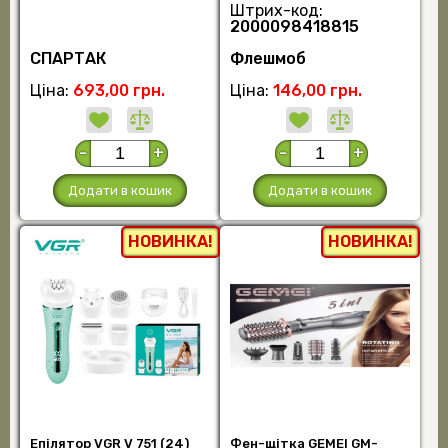
Штрих-код:
2000098418815
СПАРТАК
Флешмоб
Ціна:
693,00 грн.
Ціна:
146,00 грн.
-
+
-
+
Додати в кошик
Додати в кошик
НОВИНКА!
НОВИНКА!
Епілятор VGR V 751 (24)
Фен-щітка GEMEI GM-