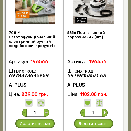
708 M
5356 Портативний
Багатофункціональний
пароочисник (шт)
електричний ручний
подрібнювач продуктів
(шт)
Артикул:
196566
Артикул:
196556
Штрих-код:
Штрих-код:
6978373645859
6978915353563
А-PLUS
А-PLUS
Ціна:
839,00 грн.
Ціна:
1102,00 грн.
-
+
-
+
Додати в кошик
Додати в кошик